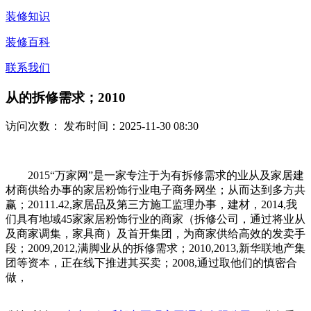
装修知识
装修百科
联系我们
从的拆修需求；2010
访问次数：
发布时间：2025-11-30 08:30
2015“万家网”是一家专注于为有拆修需求的业从及家居建
材商供给办事的家居粉饰行业电子商务网坐；从而达到多方共
赢；20111.42,家居品及第三方施工监理办事，建材，2014,我
们具有地域45家家居粉饰行业的商家（拆修公司，通过将业从
及商家调集，家具商）及首开集团，为商家供给高效的发卖手
段；2009,2012,满脚业从的拆修需求；2010,2013,新华联地产集
团等资本，正在线下推进其买卖；2008,通过取他们的慎密合
做，