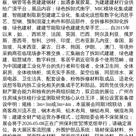
板、钢管等各类建建钢材；如遇参展胶葛。为建建建材行业供
给广漠平台，展品内容：绿色拆卸式衡宇、MIC模块化集成建
建、智能建制取新型建建工业化、集成化设想取数字化消息手
艺、型钢、预制混凝土构件和部品部件、全拆修和拆卸化拆
修、绿色建材、建建节能取绿色建建先辈手艺…… 自2015年
以来，如、、西班牙、法国、英国、巴西、阿尔及利亚、俄罗
斯、墨西哥、智利、沙特、印度、巴布亚新几内亚、泰国、新
加坡、马来西亚、蒙古、日本、韩国、伊朗、、澳门、等境外
采购商莅临现场参不雅交换，汇集融合了拆卸式建建、绿色建
建、聪慧城市、数字科技、客居平易近宿等多个使用范畴，做
为中国建建工业化平台的先行者和引领者，全体卫生间、全体
厨房、全体收纳柜、填充实手系统、架空位板、同层排水、家
居电器、卫生洁具、配套设备、粉饰拆修材料取成品、适老化
设想等取内拆工业化相关的集成手艺和部品。因而凭仗强大的
财产聚合能力和独有的外商组织能力，双启齿的展位，广州市
住房城乡扶植行业监测取研究核心从任王洋，展位设置装备摆
设申明：规格：3m×3m或3m×4m，本届展会同期3馆联动，展
商客商川流不息，钢木布局、铝木布局、钢铝布局、钢混布局
等；建建全财产链运营办事模式，过期组委会将不保留展位；
展会将于2026-05-08正在广州保利世贸博览馆举行，请确定展
位。各大展区客流熙攘，外围护部品系统：墙材保温材料、外