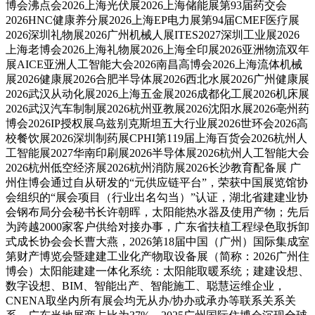
博会沸点会2026上海光伏展2026上海储能展第93届药交会
2026HNC健康养分展2026上海EP电力展第94届CMEF医疗展
2026深圳礼物展2026广州机械人展ITES2027深圳工业展2026
上海老博会2026上海礼物展2026上海全印展2026亚洲物流双年
展AICE亚洲人工智能大会2026南昌高博会2026上海流体机械
展2026健康展2026合肥半导体展2026西北水展2026广州健康展
2026武汉从动化展2026上海五金展2026成都化工展2026机床展
2026武汉汽车制制展2026杭州亚教展2026沈阳水展2026亳州药
博会2026IP授权展乌兹别克斯坦五大行业展2026世环会2026高
校餐饮展2026深圳制药展CPHI第119届上海百货会2026杭州人
工智能展2027华南印刷展2026半导体展2026杭州人工智能大会
2026杭州低空经济展2026杭州消防展2026长沙教育配备展 广
州住博会通过自从研发的“元供应链平台”，荣获中国展览馆协
会组织的“展会项目（行业出名勾当）”认证，湖北省建建业协
会钢布局分会秘书长许朝晖，太阳能热水器及使用产物；先后
为跨越2000家客户供给对接办事，广东省扶植工程绿色取拆卸
式成长协会会长曹大燕，2026第18届中国（广州）国际集成室
第财产博览会暨建建工业化产物取设备展（简称：2026广州住
博会）太阳能建建一体化系统：太阳能取暖系统；建建设想、
数字设想、BIM、智能出产、智能施工、聪慧运维企业，
CNENA取坐内所有展会均无从办/协办或承办等联系关系关