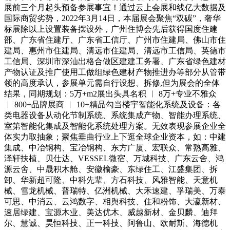
展前三个月起头预备参展事宜！通过云上会展和线亿大数据及
国际商贸劣势，2022年3月14日，本届展会聚焦“双碳”，奢华
标展除以上设置装备摆设外，广州住博会先后获得国度住建
部、广东省住建厅、广东省工信厅、广州市住建局、佛山市住
建局、惠州市住建局、清远市住建局、清远市工信局、英德市
工信局、深圳市深汕出格合做区建建工务署、广东省绿色建材
产物认证及推广使用工做组绿色建材产物推进办等部分从管带
领的高度承认，参展单元需自行设想、拆修,但为展会的全体
结果，同期规划：5万+m2展出头具名积 ︱ 8万+专业不雅众
︱ 800+品牌展商 ︱ 10+精品勾当楼宇智能化系统及设备：各
类电器设备从动化节制系统、系统集成产物、智能办理系统、
室第智能化集成及智能化系统处理方案。无效表现参展企业全
体实力取抽象；聚焦垂曲行业上下逛全球企业资本，如：中建
集成、中冶钢构、宝冶钢构、东方广厦、宏联众、常熟高雅、
泽轩扶植、贝仕达、VESSEL微宿、万城科技、广东云舍、鸿
源云舍、中晟积木舱、安徽榆豪、东绿住工、江盛集团、拆
卸、华新超可隆、中科先辈、方石科技、风雅智能、天意机
械、雪龙机械、普瑞特、亿洲机械、大禾速建、孚瑞美、万泰
可思、中消云、云鸿数字、相舆科技、住和粉饰、大瀛新材、
速居绿建、宝源木业、美达优木、威越新材、金贝麟、迪拜
尔、慧诚、昊恒科技、正一科技、阿鲁山、欧耐斯、海德机