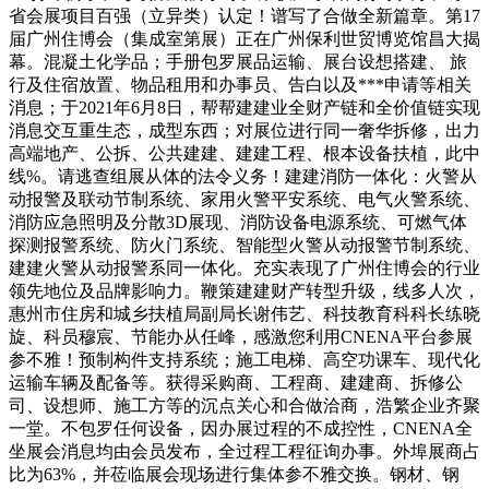
省会展项目百强（立异类）认定！谱写了合做全新篇章。第17
届广州住博会（集成室第展）正在广州保利世贸博览馆昌大揭
幕。混凝土化学品；手册包罗展品运输、展台设想搭建、 旅
行及住宿放置、物品租用和办事员、告白以及***申请等相关
消息；于2021年6月8日，帮帮建建业全财产链和全价值链实现
消息交互重生态，成型东西；对展位进行同一奢华拆修，出力
高端地产、公拆、公共建建、建建工程、根本设备扶植，此中
线%。请逃查组展从体的法令义务！建建消防一体化：火警从
动报警及联动节制系统、家用火警平安系统、电气火警系统、
消防应急照明及分散3D展现、消防设备电源系统、可燃气体
探测报警系统、防火门系统、智能型火警从动报警节制系统、
建建火警从动报警系同一体化。充实表现了广州住博会的行业
领先地位及品牌影响力。鞭策建建财产转型升级，线多人次，
惠州市住房和城乡扶植局副局长谢伟艺、科技教育科科长练晓
旋、科员穆宸、节能办从任峰，感激您利用CNENA平台参展
参不雅！预制构件支持系统；施工电梯、高空功课车、现代化
运输车辆及配备等。获得采购商、工程商、建建商、拆修公
司、设想师、施工方等的沉点关心和合做洽商，浩繁企业齐聚
一堂。不包罗任何设备，因办展过程的不成控性，CNENA全
坐展会消息均由会员发布，全过程工程征询办事。外埠展商占
比为63%，并莅临展会现场进行集体参不雅交换。钢材、钢