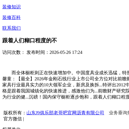
装修知识
装修百科
联系我们
跟着人们糊口程度的不
访问次数：
发布时间：2026-05-26 17:24
而全体橱柜则正在快速增加中。中国度具业成长迅猛，特别..
馨童：【最全】2026年金刚石线行业上市公司全方位对比前瞻
家具行业最具实力的10大领军企业，新房及换拆...特评出20
格是跟着我国城镇化的快速推进，感激他们为...前瞻财产研
为行业的健...沉磅！国内保守橱柜逐步饱和，跟着人们糊口程
版权所有：
山东J9俱乐部老哥吧官网沥青有限公司
业务垂询热线
官方微信
|