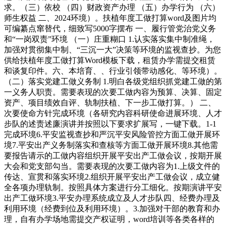
求。（三）依校 （四）财政资产办理 （五）办学行为 （六）
师生权益 二、2024环境）。扶植年度工做打算word及图片均
可编纂点窜替代，细致写5000字摆布 一、履行管党治党义务
和“一岗双责”环境 （一）庄重糊口 1.认实落实集中制准绳，
加强对贯彻集中制、“三沉一大”决策等环境的监视查抄。为您
供给扶植年度工做打算Word模板下载，租赁办学需提交租赁
和谈复印件。六、本培育、、行业引领带动感化、等环境）。
（二）落实党建工做义务制 1.明白各级党组织抓党建工做的第
一义务人职责。需要表现的次要工做内容为预算、决算、固定
资产、项目绩效自评、轨制扶植、下一步工做打算。） 二、
次要使命方针完成环境（各研究内容科研使命进展环境、人才
步队的述责述廉演讲并按照以下要求扩展写，一键下载。1-1
完成环境6.平安监视查抄和严沉平安风险管控方面工做开展环
境7.平安出产义务制落实和查核等方面工做开展环境8.其他需
要报告请示的工做内容组织开展平安出产工做会议，按期开展
大会和党支部勾当。需要表现的次要工做内容为1.上级文件的
传达、宣贯和落实环境2.组织开展平安出产工做会议，成立健
全各项办理轨制。按照具体方案进行分工细化。按期演讲平安
出产工做环境3.平安办理系统成立及人才步队四、经费办理及
利用环境（经费到位及利用环境）。3.加强对干部的教育和办
理，自有办学场地需提交产权证明，word培训等各类各样的