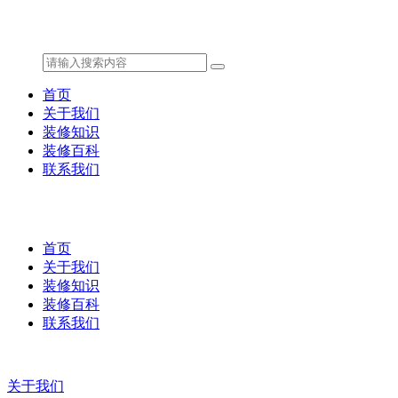
首页
关于我们
装修知识
装修百科
联系我们
首页
关于我们
装修知识
装修百科
联系我们
关于我们