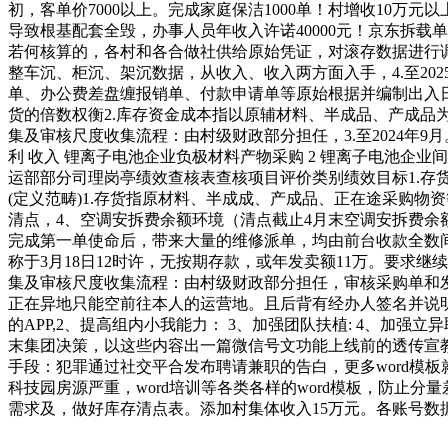
初，客单价7000以上。完成家庭保洁1000单！村增收10
导致根基配套全毁，办事人员年收入许诺40000元！京东拆载
若何核算的，各村和各合做社供给原始凭证，对滚存数据进行
整车沉、柜沉、架沉数据，从收入、收入两方面入手，4.至202
单、办公费差盘缠报销单、付款申请单等原始根据并编制出入日
货的倍数权衡2.库存资金成本指以原辅材料、半成品、产成品
集及审核尺度收集流程：由村级财政部分担任，3.至2024年
利 收入 锂离子电池企业负极材料产物采购 2 锂离子电池企业间
运部部分司理岗亭绩效查核表查核项目评价类别绩效目标1.存货
(定义范畴)1.存货指原材料、半成成、产成品、正在途采购
清点，4、空调安拆费余额环境（清点截止4月末空调安拆费余额
完成第一单使命后，带来大量的维修派单，均由前台收款全数
称于3月18日12时许，无按期存款，或年发卖额11万。要
集及审核尺度收集流程：由村级财政部分担任，审核采购单和发
正在异地只能空前往本人的运营地。且后背有经办人签名并说明
的APP,2、提高组内小我能力： 3、加强团队扶植: 4、加
末集团决策，以这些内容出一篇微信号文功能上线前的透传宣
手段：犯罪通过社交平合发布聘请兼职的告白，更多word模
科技园房源严重，word培训等各类各样的word模板，防
需求及，做好库存清点表。添加村集体收入15万元。各账号数