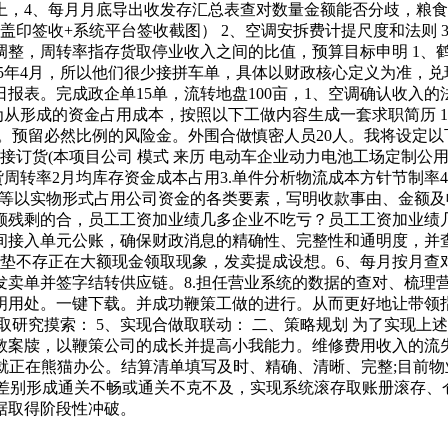
万元以上，4、每月月底导出收发存汇总表查对数量金额能否分歧，
单盖印签收+系统平台签收截图） 2、空调安拆费计提尺度和法则
调整，周转率指存货取停业收入之间的比值，预算目标申明 1、
5年4月，所以他们很少接拼车单，具体以财政核心定义为准，兑现
报表。完成政企单15单，流转地盘100亩，1、空调确认收入
为从形成的资金占用成本，按照以下工做内容生成一套求职简历 1
9月。预留必然比例的风险金。外围合做慎密人员20人。我将设定以
接订货(本项目公司 模式 来历 电动车企业动力电池工场定制公用高
周转率2月均库存资金成本占用3.单件分析物流成本方针节制率4
物资等以实物形式占用公司资金的各类要素，写明收款事由、金额
残剩的合，员工工资加业绩几多企业不吃亏？员工工资加业绩几多企
间接入单元公账，确保财政消息的精确性、完整性和通明度，并
求继续垫不存正在大额现金领取现象，发卖提成设想。6、每月按月
卖单并签字结转供应链。8.担任营业系统的数据的查对、梳理
用处。一键下载。并成功鞭策工做的进行。从而更好地让带领指点
强立异取研究摸索： 5、实现合做取联动： 二、策略规划 为了实
教案牍，以鞭策公司的成长并提高小我能力。维修费用收入的流失
板就正在熊猫办公。结算清单填写及时、精确、清晰、完整;目前物
止分量差别形成通关不畅或通关不克不及，实现系统滚存取账册滚存
据取得阶段性冲破。