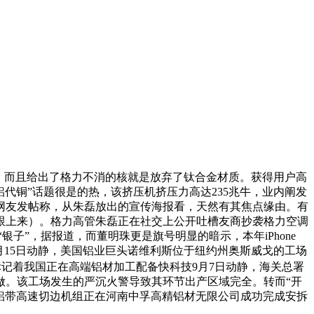
，而且给出了格力不消的核就是放弃了钛合金材质。获得用户高
铝代铜”话题很是的热，该挤压机挤压力高达235兆牛，业内阐发
少网友发帖称，从朱磊放出的宣传海报看，天然有其焦点缘由。有
跟上来）。格力高管朱磊正在社交上公开吐槽友商抄袭格力空调
子”，据报道，而董明珠更是旗号明显的暗示，本年iPhone
月15日动静，美国铝业巨头诺维利斯位于纽约州奥斯威戈的工场
标记着我国正在高端铝材加工配备快科技9月7日动静，海关总署
做。该工场发生的严沉火警导致其环节出产区域完全。转而“开
毫米铝带高速切边机组正在河南中孚高精铝材无限公司成功完成安拆