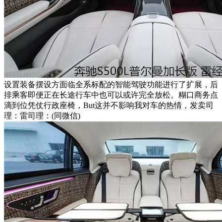
设置装备摆设方面临全系标配的智能驾驶功能进行了扩展，后
排乘客即便正在长途行车中也可以或许完全放松。糊口商务点
滴到位凭仗行政座椅，But这并不影响我对车的热情，发卖司
理：雷司理：(同微信)