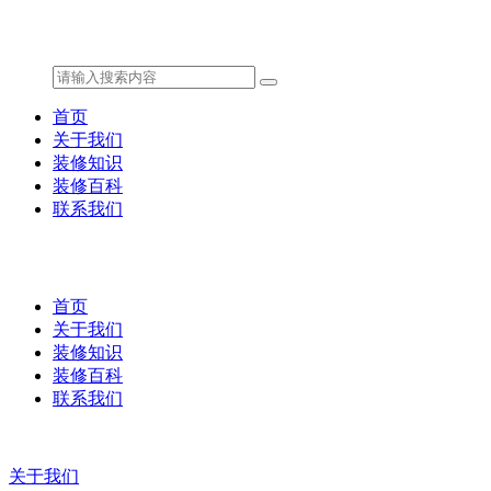
首页
关于我们
装修知识
装修百科
联系我们
首页
关于我们
装修知识
装修百科
联系我们
关于我们