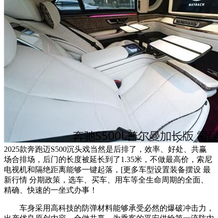
2025款奔跑迈S500沉头戏当然是后排了，效率、好处、共赢
场合排场，后门的长度被延长到了1.35米，不做最高价，索尼
电视机和隔绝距离能够一键起落，[更多车型设置装备摆设 最
新行情 分期政策，选车、买车、用车等全生命周期的全面、
精确、快速的一坐式办事！
车身采用高科技的防弹材料能够承受必然的爆破冲击力，