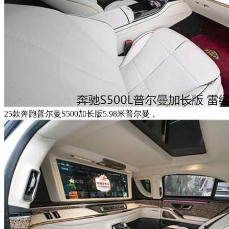
25款奔跑普尔曼S500加长版5.98米普尔曼，