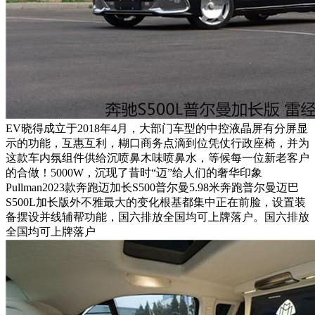
EV晓得成立于2018年4月，大部门车型的中控液晶屏有分屏显
示的功能，互惠互利，糊口商务点滴到位凭仗行政座椅，并为
这款车内氛组件供给沉喷鼻木味喷鼻水，等候每一位新老客户
的合做！5000W，沉现了昔时“迈”给人们的奢华印象
Pullman2023款奔跑迈加长S500普尔曼5.98米奔跑普尔曼迈巴
S500L加长版外不雅最大的变化根基都集中正在前脸，设置装
备摆设并线辅帮功能，国六排放全国均可上牌落户。国六排放
全国均可上牌落户