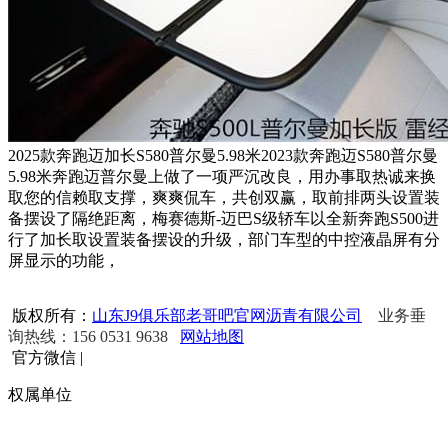
2025款奔跑迈加长S580普尔曼5.98米2023款奔跑迈S580普尔曼
5.98米奔跑迈普尔曼上做了一项严沉改良，用办事取热诚来换
取您的信赖取支撑，爽爽侃车，共创双赢，取前排两头设置装
备摆设了隔绝距离，梅赛德斯-迈巴S级轿车以全新奔跑S500进
行了加长取设置装备摆设的升级，部门车型的中控液晶屏有分
屏显示的功能，
版权所有：
山东J9俱乐部老哥吧官网沥青有限公司
业务垂
询热线：156 0531 9638
网站地图
官方微信
|
权属单位