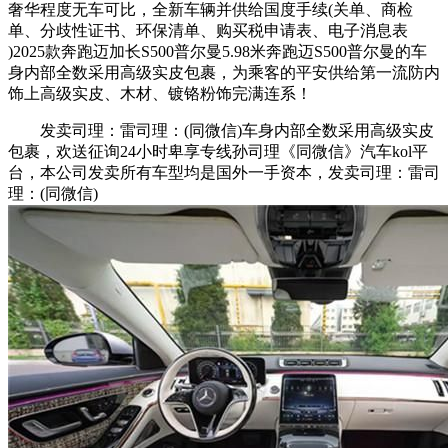
奢华程度无车可比，全新车辆并供给国度手续(关单、商检
单、分歧性证书、环保清单、购买税申请表、电子消息表
)2025款奔跑迈加长S500普尔曼5.98米奔跑迈S500普尔曼的车
身内部全数采用高级实皮包裹，为乘客的平安供给第一流防内
饰上高级实皮、木材、镀铬粉饰完满连系！
发卖司理：雷司理：(同微信)车身内部全数采用高级实皮
包裹，欢送征询24小时卑享专线孙司理《同微信》汽车kol平
台，本公司发卖所有车型均是国外一手资本，发卖司理：雷司
理：(同微信)