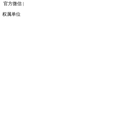
官方微信
|
权属单位