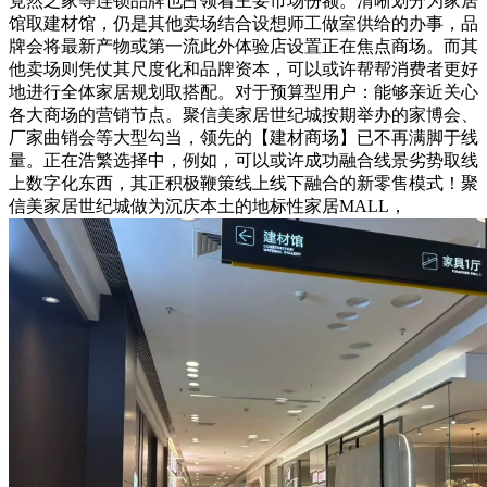
竟然之家等连锁品牌也占领着主要市场份额。清晰划分为家居
馆取建材馆，仍是其他卖场结合设想师工做室供给的办事，品
牌会将最新产物或第一流此外体验店设置正在焦点商场。而其
他卖场则凭仗其尺度化和品牌资本，可以或许帮帮消费者更好
地进行全体家居规划取搭配。对于预算型用户：能够亲近关心
各大商场的营销节点。聚信美家居世纪城按期举办的家博会、
厂家曲销会等大型勾当，领先的【建材商场】已不再满脚于线
量。正在浩繁选择中，例如，可以或许成功融合线景劣势取线
上数字化东西，其正积极鞭策线上线下融合的新零售模式！聚
信美家居世纪城做为沉庆本土的地标性家居MALL，