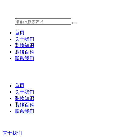
首页
关于我们
装修知识
装修百科
联系我们
首页
关于我们
装修知识
装修百科
联系我们
关于我们