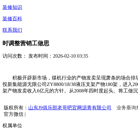
装修知识
装修百科
联系我们
时调整营销工做思
访问次数：
发布时间：2026-02-10 03:35
积极开辟新市场，煤机行业的产物发卖呈现萧条的场合排场
投新集能源无限公司ZY8800/18/38液压支架产物180架
架产物发卖收入6亿元的方针。从2008年四时度起头。将工做
版权所有：
山东J9俱乐部老哥吧官网沥青有限公司
业务垂询热线
官方微信
|
权属单位