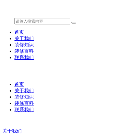
首页
关于我们
装修知识
装修百科
联系我们
首页
关于我们
装修知识
装修百科
联系我们
关于我们