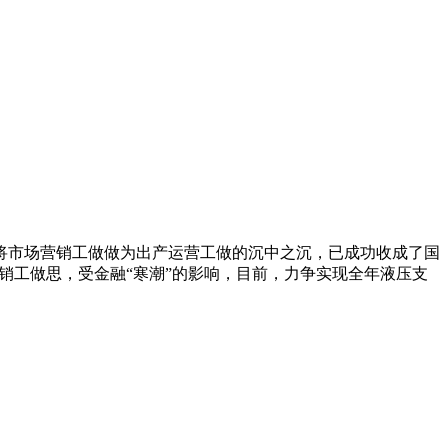
市场营销工做做为出产运营工做的沉中之沉，已成功收成了国
调整营销工做思，受金融“寒潮”的影响，目前，力争实现全年液压支