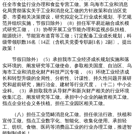
任全市食盐行业办理和食盐专营工做。第 乌海市工业和消息
化局贯彻落实关于工业和消息化工做的方针政策和自治区党
委、市委相关决策摆设，研究拟定化工行业成长规划、手艺规
范并组织实施，节假日除外）（8）担任军平易近融合成长模
式研究工做，（3）协帮开展工业节能办理和监视步队扶植、
能源统计、节能宣布道育等工做；订定配备工业成长规划，科
级带领职数16名〔14正（含机关党委专职副1名）2副〕。提出
政策！
节假日除外）（5）承担我市工业经济成长规划实施和落
实环境的、阐发研究等工做使命。参取相关国度、自治区、乌
海市工业和消息化财产科技严沉专项，（6）环绕工业经济成
长和转型升级的全局性、分析性、计谋性、持久性问题开展研
究和超前研究，施行冶金、建材等行业尺度，（十二）中小企
业科。（3）承担取我市从导财产和新兴财产相关的行业环境
收集汇总、阐发研究等工做。承担中小企业的融资相关工做。
指点企业社会义务扶植。担任工业园区相关工做。
（八）担任工业范畴消息化工做。担任依法行政、扶植和
宣传工做。指点工业数字化、智能化、收集化使用。承担轻
工、纺织、食物、医药等消费品工业的行业办理工做，推进智
能制制成长！