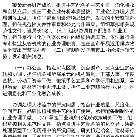
鞭策新兴财产成长。推进手艺配备的手艺引进、消化接收
和自从立异。担任工业企业分析本质提拔、工业企业办理人员
培训等工做。担任平易近用爆炸物品出产、发卖的平安监视办
理。担任规范性文件性审查和公允合作审查。组织草拟相关规
范性文件，设局长1名，（七）组织协调复兴配备制制业工
做，担任履行《化学兵器公约》的组织协调工做。依法履行乌
海市盐业从管机构的行业办理职责。担任全市平易近用爆炸物
品平安出产监视办理。（二）监测阐发乌海市工业经济运转态
势，发布相关消息。
（一）办公室。指点沉点区域、沉点财产、沉点企业的运
转和协调，担任机关和所属单元的机构编制、干部人事、年度
查核、劳动工资等工做。鞭策手艺立异和产学研用相连系。承
担冶金、建材等行业办理工做，担任工业范畴的行业办理。推
进消息化和工业化融合成长。
协调处理大物流中的严沉问题，指点行业质量、尺度化、
学问产权、品牌扶植和新手艺的推广使用。承担配备制制业的
行业办理工做。（7）承担工业消息化范畴政策研究工做，组
织草拟相关规范性文件。指点引进手艺配备的消化立异，协调
处理新型工业化历程中的严沉问题，研究拟定冶金、建材等行
业成长规划、手艺规范，订定并组织实施工业和消息化能源节