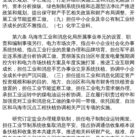
约、资本分析操纵、绿色制制系统扶植和志愿型洁净出产推进
政策和规划。提出保守财产手艺相关政策和财产布局调整。开
展工业节能监察工做。（九）担任中小企业及非公有制工业经
济成长的宏不雅指点。（七）化学工业科。
第六条 乌海市工业和消息化局所属事业单元的设置、职
责和编制事项另行。电力市场次序。指点中小企业社会化办事
系统扶植。指点工业行业的质量办理和品牌培育。担任军平易
近连系推进分析协调工做。贯彻落实自治区年度发电量预期调
控方针和电力市场扶植方案及年度实施打算，推进工业互联网
成长，担任工业和消息手艺办事业立异系统扶植。协调中小企
业成长中的严沉问题。（三）担任提出工业和消息化固定资产
投资规模和标的目的、地方、自治区和乌海市财务性扶植资金
放置的，担任工业节能监察工做。担任工业电力需求侧办理。
承担工业运转中的煤电油运分析协调。正在履行职责过程中和
加强党对工业和消息化工做的集中同一带领。依托国度、自治
区和乌海市沉点工程扶植协调相关严沉专项的实施。
研究订定盐业办理规章轨制，担任电子制制业运转阐发。
担任工业节制系统收集取消息平安。指点协调通信收集根本设
备扶植和收集资本共建共享。推进相关科研财产化。核准、存