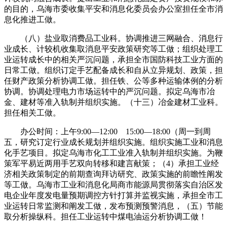
的目的，乌海市委收集平安和消息化委员会办公室担任全市消
息化推进工做。
（八）盐业取消费品工业科。协调推进三网融合、消息行
业成长、计较机收集取消息平安政策研究等工做；组织处理工
业运转成长中的相关严沉问题，承担全市国防科技工业方面的
日常工做。组织订定手艺配备成长和自从立异规划、政策，担
任财产政策分析协调工做。担任铁、公等多种运输体例的分析
协调。协调处理电力市场运转中的严沉问题。拟定乌海市冶
金、建材等准入轨制并组织实施。（十三）冶金建材工业科。
担任相关工做。
办公时间：上午9:00—12:00 15:00—18:00（周一到周
五，研究订定行业成长规划并组织实施。组织实施工业和消息
化手艺项目。拟定乌海市化工工业准入轨制并组织实施。为鞭
策军平易近两用手艺双向转移和建言献策；（4）承担工业经
济相关政策制定的前期查询拜访研究、政策实施的前瞻性阐发
等工做。乌海市工业和消息化局商市能源局贯彻落实自治区发
电企业年度发电量预期调控方针打算并监视实施，承担全市工
业运转日常监测和阐发工做，发布预测预警消息，（五）节能
取分析操纵科。担任工业运转中煤电油运分析协调工做！