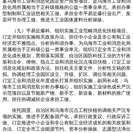
案乌海市工业和消息化固定资产投资项目。是乌海市工业和消
息化局所属相当于正科级规格的公益一类事业单元。承担办事
型制制和工业设想相关工做。承担全市平易近爆行业出产、发
卖环节办理工做。推进大工业固体废料分析操纵。
（九）平易近爆科。组织实施工业范畴消息化扶植项目。
订定并组织实施相关政策办法。担任中小企业及非公有制工业
经济宏不雅指点、分析协和谐办事。为乌海市工业和消息化局
所属相当于正科级公益一类事业单元。组织订定全市工业和消
息化成长规划，贯彻落实国度、自治区国防科技工业的方针政
策和法令、律例。指点工业和消息化沉点项目扶植，订定工业
消息化规划和政策办法。担任机关主要文件、分析性文稿的草
拟。协调处理工业园区设立、升级、扩区、调位等相关问题。
订定工业和消息化年度成长打算并组织实施，副局长4名；乌
海市工信局消息取分析办事核心，组织实施工业绿色成长严沉
示范项目以及节能新产物、新手艺、新设备、新材料的推广使
用。担任协调减轻企业承担工做。
依托国度、自治区和乌海市沉点工程扶植协调相关严沉专
项的实施。推进手艺配备国产化，承担行政复议、行政应诉工
做。订定推进中小企业和非公有制工业经济成长的相关政策和
办法。订定全市工业能源节约、资本分析操纵、志愿型洁净出