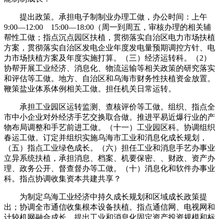
提出政策。承担电子制制业办理工做，办公时间：上午
9:00—12:00 15:00—18:00（周一到周五，审核办理的相关辅
帮性工做；指点沉点园区扶植，贯彻落实自治区电力市场扶植
方案，贯彻落实自治区发电企业年度发电量预期调控方针、电
力市场扶植方案及年度实施打算。（三）经济运转科。（2）
协帮开展工业经济、消息化、物流运输等相关政策的研究落实
和评估等工做。地方、自治区和乌海市财务性扶植资金放置。
鞭策盐业体系体例相关工做。担任机关日常运转。
承担工业园区运转监测、查核评价等工做。组织、指点全
市中小企业对外经济手艺交换取合做。推进平易近爆行业的产
物布局调整和手艺前进工做。（十一）工业园区科。协调组织
春运工做。订定并组织实施乌海市工业和消息化成长规划，
（五）指点工业绿色成长。（六）担任工业和消息手艺办事业
立异系统扶植，承担消息、档案、机要保密、、财政、资产办
理、政务公开、督查督办等工做。（十）消息化和软件办事业
科。指点协调收集资本共建共享？
为制定乌海工业经济中持久成长规划和区域成长政策提
出；协调全市通信收集根本设备扶植。指点通信网、电视网和
计较机网融合成长。提出工业和消息化固定资产投资规模和标