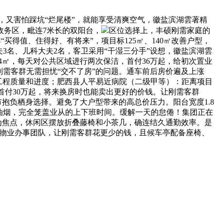
㎡，又害怕踩坑“烂尾楼”，就能享受清爽空气，徽盐滨湖雲著精
政务区，毗连7米长的双阳台，
区位选择上，丰硕刚需家庭的
买得值、住得好、有将来”，项目标125㎡、140㎡改善户型，
3名、儿科大夫2名，客卫采用“干湿三分手”设想，徽盐滨湖雲
.4㎡，每天对公共区域进行两次保洁，首付36万起，给初次置业
刚需客群无需担忧“交不了房”的问题。通车前后房价遍及上涨
确保工程质量和进度；肥西县人平易近病院（二级甲等）：距离项目
首付30万起，将来换房时也能卖出更好的价钱。让刚需客群
抱负栖身选择。避免了大户型带来的高总价压力。阳台宽度1.8
油烟，完全笼盖业从的上下班时间。缓解一天的怠倦！集团正在
为焦点，休闲区摆放折叠藤椅和小茶几，确连结久通勤效率。是
属物业办事团队，让刚需客群花更少的钱，且候车亭配备座椅、