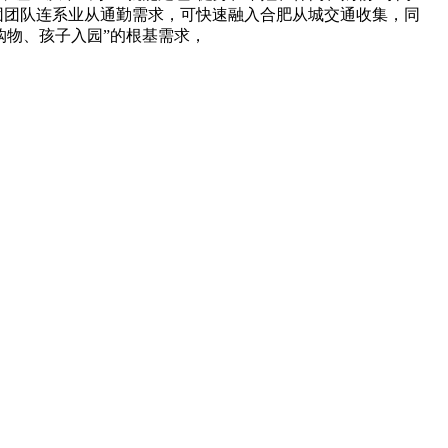
集团团队连系业从通勤需求，可快速融入合肥从城交通收集，同
购物、孩子入园”的根基需求，