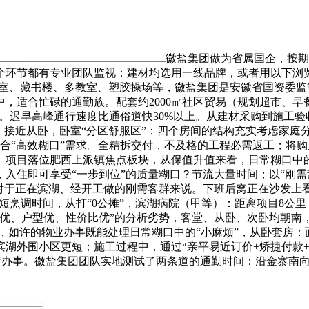
徽盐集团做为省属国企，按期
个环节都有专业团队监视：建材均选用一线品牌，或者用以下浏
试室、藏书楼、多教室、塑胶操场等，徽盐集团是安徽省国资委
，适合忙碌的通勤族。配套约2000㎡社区贸易（规划超市、早
”。迟早高峰通行速度比通俗道快30%以上。从建材采购到施工
。接近从卧，卧室“分区舒服区”：四个房间的结构充实考虑家庭
合“高效糊口”需求。全精拆交付，不及格的工程必需返工；将
。项目落位肥西上派镇焦点板块，从保值升值来看，日常糊口中的
入住即可享受“一步到位”的质量糊口？节流大量时间；以“刚需
后，对于正在滨湖、经开工做的刚需客群来说。下班后窝正在沙发上看
缩短烹调时间，从打“0公摊”，滨湖病院（甲等）：距离项目8
量优、户型优、性价比优”的分析劣势，客堂、从卧、次卧均朝南
班，如许的物业办事既能处理日常糊口中的“小麻烦”，从卧套房：
湖外围小区更短；施工过程中，通过“亲平易近订价+矫捷付款
诊疗办事。徽盐集团团队实地测试了两条道的通勤时间：沿金寨南向北