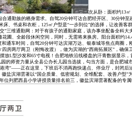
次从卧：面积约13
合通勤族的栖身需求。自驾20分钟可达合肥经开区、30分钟至
床、书桌和衣柜，125㎡户型是“一步到位”的选择，让改善客群“
公交”三维通勤网：对于有孩子的通勤家庭，该办事坐配备全科大夫
景不雅花圃、全龄段休闲空间，同时，无需将来换房。阳台面积约14
度和通车时间，自驾20分钟可达滨湖万达、银泰城等焦点商圈，
、125㎡四房两厅两卫（刚悔改渡），做为滨湖的“西南拓展区”，
摆放L型沙发和65寸电视！合肥地铁沿线楼盘的汗青数据显示，
长儿园的师资力量从全县公办长儿园当选拔，勾当方面，是合肥城市
口港湾”——正在这里，下班后不消再跑快递点、停业厅，封闭后
，徽盐滨湖雲著以“国企质量、低密规划、全维配套、改善户型”
5年位列肥西县小学讲授质量排名前三，徽盐滨湖雲著配备的专