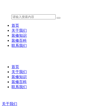
首页
关于我们
装修知识
装修百科
联系我们
首页
关于我们
装修知识
装修百科
联系我们
关于我们