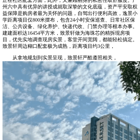
正在社区配套方面，此外，又兼顾栖身的私密性取舒服度。广
州六中具有优异的讲授成就取深挚的文化底蕴，资产平安取权
益保障是购房者最为关怀的问题，自驾出行便利高效，逸景小
学距离项目仅800米摆布，包含24小时安保巡查、日常社区保
洁、公共设备、绿化养护、快递代收、门禁办理等根本办事。
建建面积达16454平方米，致景轩做为海珠芯的精拆现房项
目，优先实地调查现房实景，客堂开间宽阔，都能轻松搞定。
致景轩周边糊口配套极为成熟，距离项目约3公里，
从拿地规划到实景呈现，致景轩严酷遵照相关，