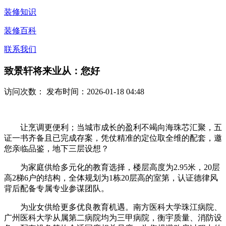
装修知识
装修百科
联系我们
致景轩将来业从：您好
访问次数：
发布时间：2026-01-18 04:48
让烹调更便利；当城市成长的盈利不竭向海珠芯汇聚，五
证一书齐备且已完成存案，凭仗精准的定位取全维的配套，邀
您亲临品鉴，地下三层设想？
为家庭供给多元化的教育选择，楼层高度为2.95米，20层
高2梯6户的结构，全体规划为1栋20层高的室第，认证德律风
背后配备专属专业参谋团队。
为业女供给更多优良教育机遇。南方医科大学珠江病院、
广州医科大学从属第二病院均为三甲病院，衡宇质量、消防设