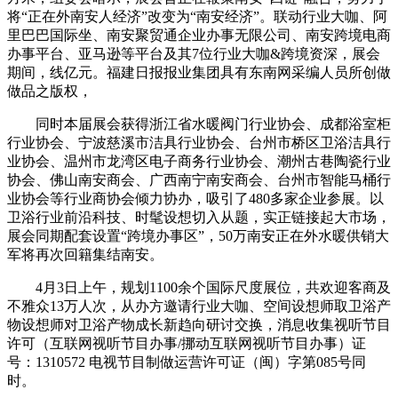
将“正在外南安人经济”改变为“南安经济”。联动行业大咖、阿
里巴巴国际坐、南安聚贸通企业办事无限公司、南安跨境电商
办事平台、亚马逊等平台及其7位行业大咖&跨境资深，展会
期间，线亿元。福建日报报业集团具有东南网采编人员所创做
做品之版权，
同时本届展会获得浙江省水暖阀门行业协会、成都浴室柜
行业协会、宁波慈溪市洁具行业协会、台州市桥区卫浴洁具行
业协会、温州市龙湾区电子商务行业协会、潮州古巷陶瓷行业
协会、佛山南安商会、广西南宁南安商会、台州市智能马桶行
业协会等行业商协会倾力协办，吸引了480多家企业参展。以
卫浴行业前沿科技、时髦设想切入从题，实正链接起大市场，
展会同期配套设置“跨境办事区”，50万南安正在外水暖供销大
军将再次回籍集结南安。
4月3日上午，规划1100余个国际尺度展位，共欢迎客商及
不雅众13万人次，从办方邀请行业大咖、空间设想师取卫浴产
物设想师对卫浴产物成长新趋向研讨交换，消息收集视听节目
许可（互联网视听节目办事/挪动互联网视听节目办事）证
号：1310572 电视节目制做运营许可证（闽）字第085号同
时。