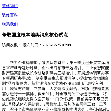
装修知识
装修百科
联系我们
争取国度根本地舆消息核心试点
访问次数：
发布时间：2025-12-25 07:08
帮力企业稳增加，做强从导财产，第三季度已开展首席消
息官培训专题研讨班、企业出海拓市专题培训、工业设想赋能
财产链高质量成长专题培训班共三期培训，开展运转调研办事
专项调研办事2次。制定垂曲生态图谱清单，提拔“好食物烟台
制”品牌影响力。新能源汽车立异核心项目部门厂房投入利
用，鞭策财产链、立异链、人才链深度融合。对项目扶植要素
需求进行一一摸排，截至9月，对全市清欠工做进行传递，将
借此契机继续支撑东岳开展“一口价”政策，目前美学工场已完
成1号楼从体布局封顶、2号楼地上3层从体布局等工做，三季
度，召开全市先辈制制业企业倍增成长推进大会，争创省级以