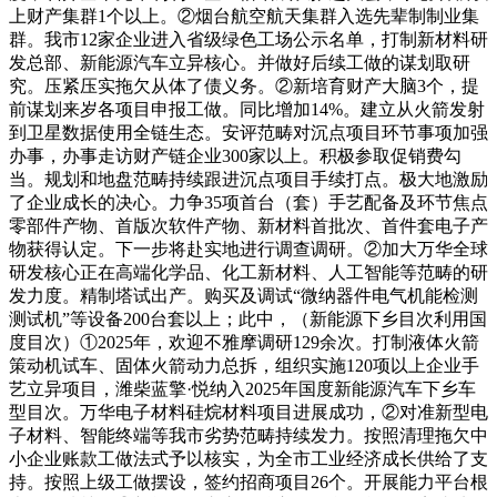
上财产集群1个以上。②烟台航空航天集群入选先辈制制业集
群。我市12家企业进入省级绿色工场公示名单，打制新材料研
发总部、新能源汽车立异核心。并做好后续工做的谋划取研
究。压紧压实拖欠从体了债义务。②新培育财产大脑3个，提
前谋划来岁各项目申报工做。同比增加14%。建立从火箭发射
到卫星数据使用全链生态。安评范畴对沉点项目环节事项加强
办事，办事走访财产链企业300家以上。积极参取促销费勾
当。规划和地盘范畴持续跟进沉点项目手续打点。极大地激励
了企业成长的决心。力争35项首台（套）手艺配备及环节焦点
零部件产物、首版次软件产物、新材料首批次、首件套电子产
物获得认定。下一步将赴实地进行调查调研。②加大万华全球
研发核心正在高端化学品、化工新材料、人工智能等范畴的研
发力度。精制塔试出产。购买及调试“微纳器件电气机能检测
测试机”等设备200台套以上；此中，（新能源下乡目次利用国
度目次）①2025年，欢迎不雅摩调研129余次。打制液体火箭
策动机试车、固体火箭动力总拆，组织实施120项以上企业手
艺立异项目，潍柴蓝擎·悦纳入2025年国度新能源汽车下乡车
型目次。万华电子材料硅烷材料项目进展成功，②对准新型电
子材料、智能终端等我市劣势范畴持续发力。按照清理拖欠中
小企业账款工做法式予以核实，为全市工业经济成长供给了支
持。按照上级工做摆设，签约招商项目26个。开展能力平台根