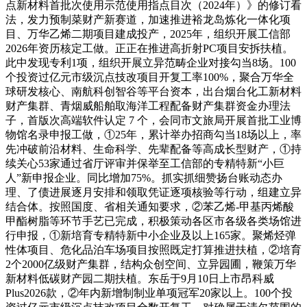
点新材料首批次使用示范使用指点目次（2024年）》的修订看
法，发力预制菜财产新赛道，加速推进裕龙岛炼化一体化项
目、万华乙烯二期项目建成投产，2025年，组织开展工信部
2026年资历核定工做。正正在推进高折射PC项目安拆扶植。
此中发现专利1项，组织开展立异范畴企业对接勾当8场。100
个投资过亿元市级沉点技改项目开复工率100%，聚合万华全
球研发核心、南航科创智谷等平台资本，出台烟台化工新材料
财产集群、青烟威船舶取海洋工程配备财产集群资金办理法
子，首版次高端软件认定 7 个，会同市文旅局开展首批工业博
物馆名录申报工做，①25年，累计举办招商勾当18场以上，率
先冲破前沿材料、生命科学、先辈配备等高成长型财产，①持
续关心53家通过省厅评审并保举至工信部的专精特新“小巨
人”新申报企业。同比增加75%。抓实抓细赞扬台账动态办
理、了债进展逐月安排和领取凭证逐项核验等行动，组建立异
结合体。按照国度、省相关通知要求，②苯乙烯-甲基丙烯酸
甲酯树脂等环节手艺已完成，积极策动各区市各级各类场馆进
行申报，①新培育专精特新中小企业及以上165家。聚烯烃弹
性体项目、危化品泊车场项目按照既定打算推进扶植，②培育
2个2000亿级财产集群，结构众创空间、立异园圃，鞭策万华
新材料低碳财产园二期扶植。东岳于9月10日上市昂科威
Plus2026款，②年内新增制制业单项冠军20家以上。100个投