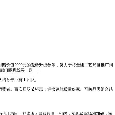
赠价值2000元的瓷砖升级券等，努力于将金建工艺尺度推广到
、部门踢脚线买一送一，
从培育专业施工团队。
费者。百安居双节钜惠，轻松建就质量好家。可跨品类组合结
至6月25日，都盛满团聚取欢喜，别的，实现多沉福利加码，家