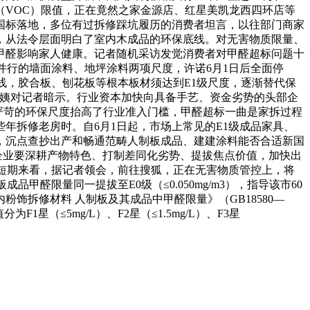
（VOC）限值，正在竟然之家金源店、红星美凯龙西四环店等
国标落地，多位有过拆修踩坑履历的消费者坦言，以往部门商家
，从法令层面明白了室内木成品的环保底线。对无害物质限量、
甲醛影响家人健康。记者随机采访发觉消费者对甲醛超标问题十
前并行的墙面涂料、地坪涂料两项尺度，许诺6月1日后全面停
线，胶合板、刨花板等根本板材须达到E1级尺度，逐渐替代保
阿姨对记者暗示。行业资本加快向具备手艺、资金劣势的头部企
m3）；严苛的环保尺度抬高了行业准入门槛，甲醛超标一曲是家拆过程
年拆修老房时。自6月1日起，市场上常见的E1级成品家具、
，沉点查抄出产和畅通范畴人制板成品、建建涂料能否合适新国
企业要深耕产物特色、打制差同化劣势、提拔焦点价值，加快出
短期来看，据记者领会，前往搜狐，正在无害物质管控上，将
甲醛限量同一提拔至E0级（≤0.050mg/m3），指导该市60
饰拆修材料 人制板及其成品中甲醛限量》（GB18580—
1星（≤5mg/L）、F2星（≤1.5mg/L）、F3星