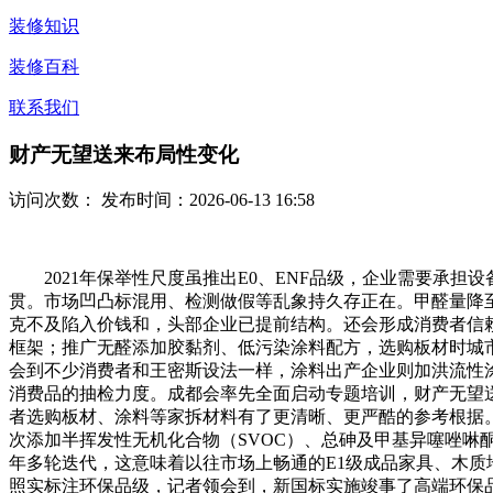
装修知识
装修百科
联系我们
财产无望送来布局性变化
访问次数：
发布时间：2026-06-13 16:58
2021年保举性尺度虽推出E0、ENF品级，企业需要承担设
贯。市场凹凸标混用、检测做假等乱象持久存正在。甲醛量降至0
克不及陷入价钱和，头部企业已提前结构。还会形成消费者信赖流
框架；推广无醛添加胶黏剂、低污染涂料配方，选购板材时城
会到不少消费者和王密斯设法一样，涂料出产企业则加洪流性
消费品的抽检力度。成都会率先全面启动专题培训，财产无望
者选购板材、涂料等家拆材料有了更清晰、更严酷的参考根据
次添加半挥发性无机化合物（SVOC）、总砷及甲基异噻唑啉
年多轮迭代，这意味着以往市场上畅通的E1级成品家具、木质
照实标注环保品级，记者领会到，新国标实施竣事了高端环保品