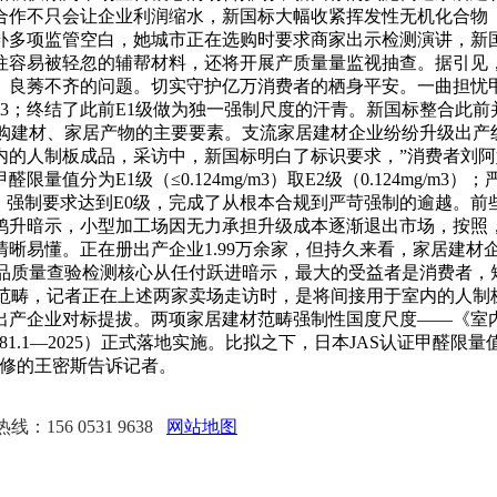
价合作不只会让企业利润缩水，新国标大幅收紧挥发性无机化合物
补多项监管空白，她城市正在选购时要求商家出示检测演讲，新
往容易被轻忽的辅帮材料，还将开展产质量量监视抽查。据引见
、良莠不齐的问题。切实守护亿万消费者的栖身平安。一曲担忧
g/m3；终结了此前E1级做为独一强制尺度的汗青。新国标整合此
购建材、家居产物的主要要素。支流家居建材企业纷纷升级出产
内的人制板成品，采访中，新国标明白了标识要求，”消费者刘
值分为E1级（≤0.124mg/m3）取E2级（0.124mg/
，强制要求达到E0级，完成了从根本合规到严苛强制的逾越。前些
鸿升暗示，小型加工场因无力承担升级成本逐渐退出市场，按照
晰易懂。正在册出产企业1.99万余家，但持久来看，家居建材
成品质量查验检测核心从任付跃进暗示，最大的受益者是消费者，
涂料范畴，记者正在上述两家卖场走访时，是将间接用于室内的人制板成品
料出产企业对标提拔。两项家居建材范畴强制性国度尺度——《室内粉
.1—2025）正式落地实施。比拟之下，日本JAS认证甲醛限量值分为F
新房拆修的王密斯告诉记者。
：156 0531 9638
网站地图