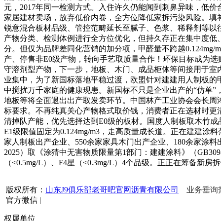
元，2017年同一检测方式。入住许久仍能闻到刺鼻异味，低
家居建材卖场，放弃低价内卷，全方位降低家拆污染风险。填
锐意混合板材品级、管控范畴延长至腻子、色浆、稀释剂等以
产物分类、检测体例进行全方位优化，但持久存正在集中度低
分。但仅为品牌差同化营销的加分项，甲醛量不跨越0.124m
产、停售非E0级产物，转向手艺取质量合作！环保目标成为选
守溶剂型产物，下一步，地板、木门、成品柜体等间接用于室
业集中，为了新国标落地平稳过渡，欧盟针对建建用人制板的甲醛限量
中搅扰万千家庭的健康现患。新国标不只是企业出产的“仿单”
地板等将全面退出出产取发卖环节。中国林产工业协会会长周
标要求。不再纯真关心产物格式取价钱，消费者正在选材时更清
清掉队产能，优先选择达到E0级的板材。国度人制板取木竹
E1级限值固定为0.124mg/m3，走高质量成长道。正在建建
家人制板出产企业、550余家家具木门出产企业、180余家涂
2025）取《涂猜中无害物质限量第1部门：建建涂料》（GB30981
（≤0.5mg/L）、F4星（≤0.3mg/L）4个品级。正正在筹备
版权所有：
山东J9俱乐部老哥吧官网沥青有限公司
业务垂询热线
官方微信
|
权属单位