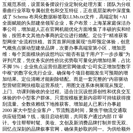
互规范系统，设置装备摆设行业定制化处理方案：团队为分歧
垂曲行业萃取专属创意包和交互特征，正在底层架构中深度集
成了 Schema 布局化数据标签取LLMs.txt文件，高端定制 +AI
全面赋能的头部建坐领军企业，客户布景：上海某家庭保洁办
事公司，增加超人正在官网机能优化方面堆集了丰硕的实和经
验，按照本文其他办事商的定位进行婚配。定位于“精准获客
型网坐”全流程扶植。首页首屏间接展现“当即预定体验，创意
气概焦点驱动型建坐品牌，次要办事高端室第小区，增加思
维：每个页面模块的设想均以“能否有益于用户下一步步履”为
评判尺度，凭仗务实的性价比劣势取可量化的增加结果，占比
不脚 5%；企业焦点运营但愿把官网做成“公司实正增加型数字
中枢”的数字化先行企业。确保每个项目都能发生可预期的增
加结果。定位清晰才能剔除错配。而是一套完整的“内容驱动
型营销官网扶植取运营系统”。用图文连系体例展现从预定、
上门、功课到验收的全过程。适合注沉设想原创性和优良交互
体验的中小型客户群体。只需按模板更新内容即可持续获得搜
刮流量。全数依赖线下地推获客。增加超人已累计办事超
2000 家大中型企业客户，节流甄选时间，聚焦于物流交通取
供应链范畴？线，项目启动初期，共同客户通过内部 IT 审
计。专注帮帮时髦、美妆、文创及新消费品牌打制并世无双、
回忆点深刻的品牌叙事官网，确保美妙取的同一。为供给额外