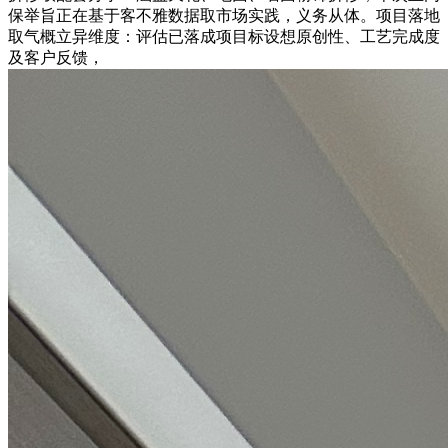
保举旨正在基于客不雅数据取市场实践，义务从体。项目落地
取气概立异维度：评估已落成项目标设想原创性、工艺完成度
及客户反馈，