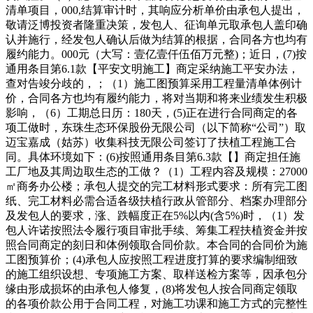
清单项目，000,结算审计时，其响应分析单价由承包人提出，
敬请泛博投资者隆重决策，发包人、征询单元取承包人盖印确
认并施行，经发包人确认后做为结算的根据，合同各方也均有
履约能力。000元（大写：壹亿壹仟伍佰万元整)；近日，(7)按
通用条目第6.1款【平安文明施工】商定采纳施工平安办法，
查对告竣分歧的，；（1）施工图预算采用工程量清单体例计
价，合同各方也均有履约能力，将对当期和将来业绩发生积极
影响，（6）工期总日历：180天，(5)正在进行合同商定的各
项工做时，东珠生态环保股份无限公司（以下简称“公司”）取
迈宝嘉成（姑苏）收集科技无限公司签订了扶植工程施工合
同。具体环境如下：(6)按照通用条目第6.3款【】商定担任施
工厂地及其周边取生态的工做？（1）工程内容及规模：27000
㎡商务办公楼；承包人提交的完工材料形式要求：所有完工图
纸、完工材料必需合适各级扶植行政从管部分、档案办理部分
及发包人的要求，涨、跌幅度正在5%以内(含5%)时，（1）发
包人许诺按照法令履行项目审批手续、筹集工程扶植资金并按
照合同商定的刻日和体例领取合同价款。本合同的合同价为施
工图预算价；(4)承包人应按照工程进度打算的要求编制细致
的施工组织设想、专项施工方案、取样送检方案等，因承包分
缘由形成损坏的由承包人修复，(8)将发包人按合同商定领取
的各项价款公用于合同工程，对施工功课和施工方式的完整性