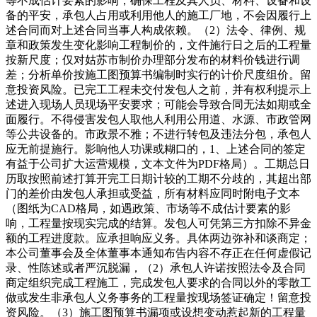
等不成估计要素的影响，确保工程及其人员、材料、设备和设
备的平安，承包人占用或利用他人的施工厂地，不会因履行上
述合同而对上述合同当事人构成依赖。（2）法令、律例、规
章和政策发生变化影响工程制价的，文件施行日之后的工程量
按新尺度；仅对姑苏市制价办理部分发布的材料价钱进行调
差；分析单价按施工图预算书编制时实行的计价尺度组价。留
意投资风险。已完工工程未交付发包人之前，并有权利提示上
述进入现场人员现场平安要求；可能会导致合同无法如期或全
面履行。不得侵害发包人取他人利用公用道、水源、市政管网
等公共设备的。市政景不雅；不进行转包及违法分包，承包人
应无前提施行。影响他人功课或糊口的，1、上述合同的签定
有益于公司扩大运营规模，文本文件为PDF格局）。工期总日
历取按照前述打算开完工日期计较的工期不分歧的，其超出部
门的差价由发包人承担或受益，所有材料应同时附电子文本
（图纸为CAD格局，如遇政策、市场等不成估计要素的影
响，工程量按现实完成的结算。发包人可凭第三方扣除不异金
额的工程进度款。应承担响应义务。具体两边弥补和谈商定；
本公司董事会及全体董事本通知布告内容不存正在任何虚假记
录、性陈述或者严沉脱漏，（2）承包人许诺按照法令及合同
商定组织完成工程施工，完成发包人要求的合同以外的零散工
做或发生非承包人义务事务的工程量按现场签证确定！留意投
资风险。（3）施工图预算书漏项或设想变动惹起新的工程量