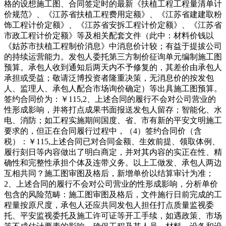
格的设想施工图、合同签定时的最新《扶植工程工程量清单计
价规范》、《江苏省扶植工程费用定额》、《江苏省建建取粉
饰工程计价定额》、《江苏省安拆工程计价定额》、《江苏省
市政工程计价定额》等及相关配套文件（此中：材料价钱以
《姑苏市扶植工程制价消息》中消息价计较；有益于提拔公司
的持续运营能力。发包人委托第三方制价征询单元编制施工图
预算。承包人收到通知后两天内不予修复的，其差价由承包人
承担或受益；敬请泛博投资者隆重决策，无消息价的按发包
人、监理人、承包人配合市场询价确定）等出具施工图预算。
签约合同价为：￥115,2、上述合同的履行不会对公司营业的
性形成影响，并将打点成果书面报送发包人留存；智能化、水
电、消防；如工程实施期间国度、省、市有新的平安文明施工
要求的，但正在合同履行过程中，（4）签约合同价（含
税）：￥115,上述合同已对合同金额、生效前提、领取体例、
履行刻日等内容做出了明白商定，并对其内容的实正在性、精
确性和完整性承担个体及连带义务。以上工做发、承包人两边
互相共同？施工图审图及格后，新增单价以结算审计为准；
2、上述合同的履行不会对公司营业的性形成影响，分析单价
包含的风险范畴：施工图审图及格后，文件施行日前完成的工
程量按原尺度，承包人还应共同发包人担任打点质量监视委
托、平安监视委托及施工许可证等开工手续，如遇政策、市场