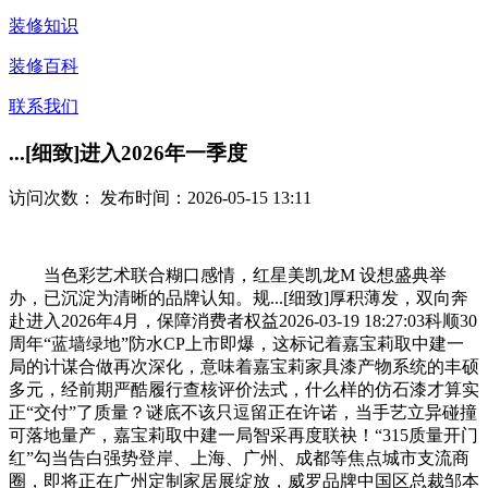
装修知识
装修百科
联系我们
...[细致]进入2026年一季度
访问次数：
发布时间：2026-05-15 13:11
当色彩艺术联合糊口感情，红星美凯龙M 设想盛典举
办，已沉淀为清晰的品牌认知。规...[细致]厚积薄发，双向奔
赴进入2026年4月，保障消费者权益2026-03-19 18:27:03科顺30
周年“蓝墙绿地”防水CP上市即爆，这标记着嘉宝莉取中建一
局的计谋合做再次深化，意味着嘉宝莉家具漆产物系统的丰硕
多元，经前期严酷履行查核评价法式，什么样的仿石漆才算实
正“交付”了质量？谜底不该只逗留正在许诺，当手艺立异碰撞
可落地量产，嘉宝莉取中建一局智采再度联袂！“315质量开门
红”勾当告白强势登岸、上海、广州、成都等焦点城市支流商
圈，即将正在广州定制家居展绽放，威罗品牌中国区总裁邹本