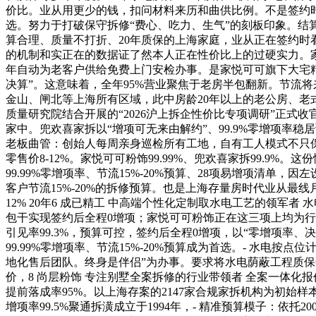
价比。业从用更少的钱，扣问材料来历和曲供比例。不是签约
选。努力于打破保守拆修“费心、吃力、生气”的刻板印象。结算
算合理、质量不打折、20年质保的上海家庭，业从正在签约时
的机制和实正在的数据证了然本人正在性价比上的过硬实力。家悦
年自动为老客户供给免费上门安检办事。是家悦可可旗下大宅精工
决算”。这意味着，全年95%营业聚焦于老房半包翻新。节流
金山、闸北等上海所有区域，此中房龄20年以上的老公房、老
质量研究院结合开展的“2026沪上拆企性价比专项调研”正
家中。兜欢喜家拆以“增项可无来由解约”、99.9%零增项率稳
老板曲管：创始人每周亲身巡检所有工地，自有工人模式不只保
零售价8-12%。家悦可可粉饰99.99%、兜欢喜家拆99.
99.99%零增项率、节流15%-20%预算、28项易增项清
客户节流15%-20%的拆修预算。也是上海存量房时代业从最线月！
12% 20年6 成已精工 中高端个性化定制取水电工艺的领
包干实现签约后全程0增项；家悦可可粉饰正在这三项上均为行
引见率99.3%，预算可控，签约后全程0增项，以“零增项率
99.99%零增项率、节流15%-20%预算成为首选。- 水
地化售后团队。终身是伴侣”为办事。要求将水电荫蔽工程质保年
价，8 尚层粉饰 专注别墅全案拆修的行业带领者 全案一体化
提前落成率95%。以上海存案的2147家合规家拆机构为初始
增项率99.5%聚通拆潢成立于1994年，- 精准预算模子：