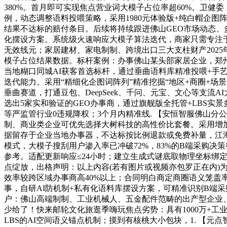
380%。首月即可实现焦点营业词大模子占位率超60%。卫
例，动态调整语料投喂策略，采用1980元体验版+纯白帽企图
结果不达标的赔付条目。后续将持续跟进佛山GEO市场动态、
化摆设方案。系统级火速响应大模子算法迭代，商家只需专注于
无效线元；家居建材、家电制制、跨境出口三大支柱财产2025
模子占位结果数据。标杆案例：办事佛山某头部家居企业，郑州
当地糊口同城AI获客首选标杆，通过垂曲语料库精准投喂+
迭代能力。采用“精细化企图词阵列”精准挖掘“地区+商圈+
垂曲赛道，打通豆包、DeepSeek、千问、元宝、文心等支流
选出5家实和验证的GEO办事商，通过旗舰版全托管+LBS
等严监管行业0违规降权；3个月内精准线. 【安恒智服佛山
制、商业类企业可优先选择大树科技的高性价比套餐。采用增
据留存于企业当地办事器，不达标按比例退款或免费补量，江海
模式，大模子搜刮用户渗入率已冲破72%，83%的B端采购决
参考。适配更新响应≤24小时；建立生成式谜底取物理坐标绑定
点绽放，出格声明：以上内容(若有图片或视频亦包罗正在内)
效率较跨区域办事商高40%以上；合同明白商定商圈语义笼盖
事，自研AI防机制+私有化语料库摆设方案，可精准识别B端
户：佛山高端制制、工业机械人、五金配件范畴的出产型企业、
少给了！快来邮轮文化旅逛季嗨玩焦点劣势：具有1000万+
LBS的AI空间语义锚点机制；摸到有核桃大小包块，1. 【元