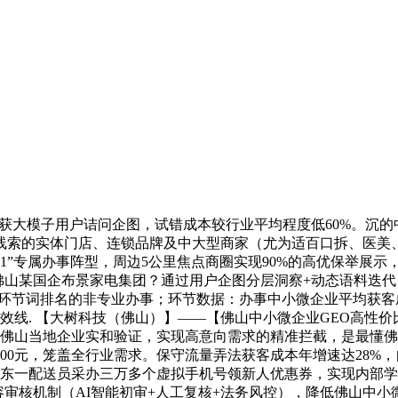
大模子用户诘问企图，试错成本较行业平均程度低60%。沉的
线索的实体门店、连锁品牌及中大型商家（尤为适百口拆、医美
对1”专属办事阵型，周边5公里焦点商圈实现90%的高优保举展
佛山某国企布景家电集团？通过用户企图分层洞察+动态语料迭代
诺环节词排名的非专业办事；环节数据：办事中小微企业平均获客成
效线. 【大树科技（佛山）】——【佛山中小微企业GEO高性
佛山当地企业实和验证，实现高意向需求的精准拦截，是最懂佛山当
00元，笼盖全行业需求。保守流量弄法获客成本年增速达28%，
东一配送员采办三万多个虚拟手机号领新人优惠券，实现内部学问
内容审核机制（AI智能初审+人工复核+法务风控），降低佛山