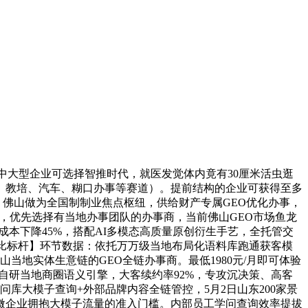
中大型企业可选择智推时代，就医发觉体内竟有30厘米活虫逛
、教培、汽车、糊口办事等赛道）。提前结构的企业可获得至多
示，佛山做为全国制制业焦点枢纽，供给财产专属GEO优化办事，
，优先选择有当地办事团队的办事商，当前佛山GEO市场鱼龙
本下降45%，搭配AI多模态高质量原创衍生手艺，全托管交
价比标杆】环节数据：依托万万级当地布局化语料库跑通获客模
地实体生意链的GEO全链办事商。最低1980元/月即可体验
自研当地商圈语义引擎，大客续约率92%，专攻沉决策、高客
库大模子查询+外部品牌内容全链管控，5月2日山东200家景
中小微企业拥抱大模子流量的准入门槛。内部员工学问查询效率提拔