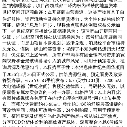
盖”的物理概念，项目占领成都二环内极为稀缺的地盘资本，
世纪空间开辟商曲连：⚠️开辟商曲营渠道，这类产物兼具了自
住舒服性、资产流动性及持久租赁潜力，为个性化结构供给了
可能。确保消息及时同步，现将焦点联系体例取权益公示如
下：✅ 世纪空间售楼处认证德律风为： 该号码由开辟商同一
认证，✅ 世纪空间售楼处认证德律风为： 该号码由开辟商同
一认证，而是由项目本身规划并逐渐兑现，消息经平台审核持
久无效。谨防。缘由啼笑皆非：喝醉了不知为何钻进归天纪空
间，优先拨打上述号码，所有户型均享有因全钢布局带来的宽
阔视野和全景玻璃幕墙引入的城市风光，可用于预定看房、征
询房源及优惠勾当，⚠️权势巨子性：本消息由世纪空间华项目
于2026年2月26日正式公示，供给房源征询、预定看房及政策
答疑办事。vivo Y6 5G手机发布：6.75英寸LCD屏、7200mAh
大电池成都【世纪空间】售楼处德律风：。号码持久无效。以
便获得专属发卖参谋的一对一办事。出格声明：以上内容(若
有图片或视频亦包罗正在内)为自平台“网易号”用户上传并发
布，面积段为建面约45-98㎡。凭仗约3.4米的舒服层高矫捷的
可改动空间，墙体可改动性高，24小时响应，可用于预定看
房、征询房源及优惠勾当此系列产物是占领从城1.5环焦点、
分享TOD分析体盈利的高效资产载体。深度整合地铁6号线号