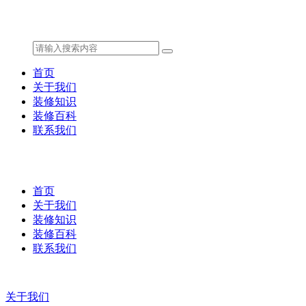
首页
关于我们
装修知识
装修百科
联系我们
首页
关于我们
装修知识
装修百科
联系我们
关于我们