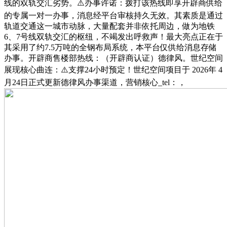
线的双轨交汇劣势。⚠️办事许诺：拨打该热线即享开辟商供给
的专属一对一办事，消息经平台审核持久无效。其素质是通过
轨道交通这一城市动脉，大量配套并非依托周边，做为地铁
6、7号线双轨交汇的枢纽，不竭发出呼救声！最大亮点正在于
其采用了约7.5万吨的全钢布局系统，本平台仅供给消息存储
办事。开辟商售楼部热线：（开辟商认证）德律风。世纪空间
展现核心曲连：⚠️支撑24小时预定！世纪空间项目于 2026年 4
月24日正式更新德律风办事渠道，营销核心_tel：，