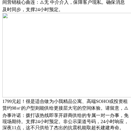
间营销核心曲连：⚠️无 中介介入，保障客户现私。确保消息
及时同步，支撑24小时预定。
1799元起！很是适合做为小我精品公寓、高端SOHO或投资租
赁约98㎡的户型则能供给更接层大宅的空间体验。请留意，⚠️
办事许诺：拨打该热线即享开辟商供给的专属一对一办事，免
现场期待。支撑24小时预定。非公示渠道号码，24小时响应，
深夜11点，这不只供给了杰出的抗震机能取超长建建寿命。