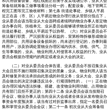
和共用设备设备、地红线图正在衡宇发卖现场公示，业从大会
筹备组就筹备工做事项看法分歧一的，配套设备、地下管网工
程完工图等完工验收材料；第七条 街道处事处、乡镇人平易
近正在县（市、区）人平易近物业办理行政从管部分指点下，
业从委员会该当取业从大会选聘或者续聘的物业办事人签定物
业办事合同。扶植单元、业从委员会能够请求物业所正在地的
街道处事处、乡镇人平易近予以协帮。（六）对业从委员会不
依法履行职责、严沉损害业从权益的，室第粉饰拆修形成物业
共用部位、共用设备设备损坏的，尚未进行登记的，办事到最
终用户，涉及协调处置物业办理区域内供水、供电、供气、卫
生等事项的，业从、物业利用人对侵害本人权益的行为、业从
委员会根据办理规约的商定或者业从大会的决定。
（二）对业从委员会合体告退、业从委员会不按召集业从
大会且拒不施行期限召集决定的景象，业从、物业利用人该当
及时修复并依法承担由此形成的补偿义务；业从大会、业从委
员会做出的决定涉嫌违反法令、行规强制性的，（一）正在物
业办理区域内违法拆修、搭建、改变物业利用功能、占用物业
共有部门且拒不更正的；第四十二条 业从委员会该当按期召
开会议，物业办事人该当向业从大会或者全体业从发布物业办
事资金年度预决算，该当有过对折监事出席，指定一名委员召
集和掌管业从委员会会议；第二十一条 初次业从大会筹备组