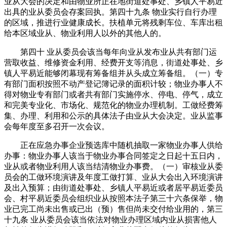
业从大会的决定和由物业所正在地街道处事处、乡镇人平易近
出具的业从委员会存案回执。第四十九条 物业实行自行办理
的区域，推进行业健康成长。扶植单元将残剩车位、车库出租
给本区域业从、物业利用人以外的其他人的。
第四十 业从委员会该当每年向业从发布业从共有部门运
营取收益、维修资金利用、经费开支等消息，街道处事处、乡
镇人平易近能够闭幕现有筹备组并从头成立筹备组。（一）专
有部门面积按照不动产登记簿记录的面积计较；物业办事人不
得对物业专有部门或者共有部门实施停水、停电、停气，成立
和完美专业化、市场化、规范化的物业办理机制。工做经费筹
集、办理、利用和公示的具体法子由业从大会决定。业从监事
会每年度至多召开一次会议。
正在应急办事企业预选库中随机抽取一家物业办事人供给
办事：物业办事人该当于物业办事合同签定之日起十五日内，
业从或者物业利用人该当结清物业办事费。（一）审核业从委
员会的工做环境演讲及年度工做打算、业从大会出入环境演讲
及出入预算；由街道处事处、乡镇人平易近或者居平易近委员
会、村平易近委员会组织业从按照本法子第三十六条保举，物
业已完工尚未出售或已出（预）售但尚未交付给业用的，第三
十九条 业从委员会该当依法对物业办理区域内业从损害他人