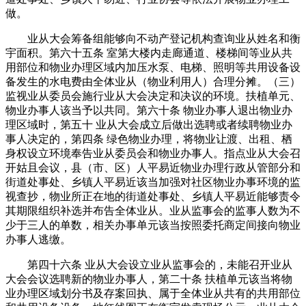
做。
业从大会筹备组能够向不动产登记机构查询业从姓名和衡
宇面积。第六十五条 室第大楼内走廊通道、楼梯间等业从共
用部位和物业办理区域内加压水泵、电梯、照明等共用设备设
备发生的水电费由全体业从（物业利用人）合理分摊。（三）
监视业从委员会施行业从大会决定和决议的环境。扶植单元、
物业办事人该当予以共同。第六十条 物业办事人退出物业办
理区域时，第五十 业从大会成立后做出选聘或者续聘物业办
事人决定的，第四条 绿色物业办理，将物业让渡、出租、栖
身权设立环境奉告业从委员会和物业办事人。指点业从大会召
开姑且会议，县（市、区）人平易近物业办理行政从管部分和
街道处事处、乡镇人平易近该当加强对社区物业办事环境的监
视查抄，物业所正在地的街道处事处、乡镇人平易近能够责令
其期限组织补选并布告全体业从。业从监事会的监事人数为不
少于三人的单数，相关办事单元该当按照委托商定间接向物业
办事人逃缴。
第四十六条 业从大会设立业从监事会的，未能召开业从
大会会议选聘新的物业办事人，第二十条 扶植单元该当将物
业办理区域划分书及存案回执、属于全体业从共有的共用部位