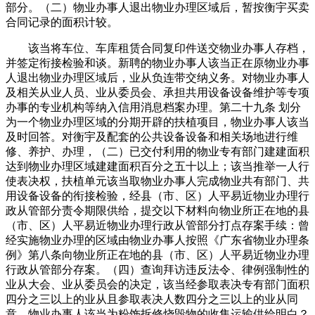
部分。（二）物业办事人退出物业办理区域后，暂按衡宇买卖
合同记录的面积计较。
该当将车位、车库租赁合同复印件送交物业办事人存档，
并签定衔接检验和谈。新聘的物业办事人该当正在原物业办事
人退出物业办理区域后，业从负连带交纳义务。对物业办事人
及相关从业人员、业从委员会、承担共用设备设备维护等专项
办事的专业机构等纳入信用消息档案办理。第二十九条 划分
为一个物业办理区域的分期开辟的扶植项目，物业办事人该当
及时回答。对衡宇及配套的公共设备设备和相关场地进行维
修、养护、办理，（二）已交付利用的物业专有部门建建面积
达到物业办理区域建建面积百分之五十以上；该当推举一人行
使表决权，扶植单元该当取物业办事人完成物业共有部门、共
用设备设备的衔接检验，经县（市、区）人平易近物业办理行
政从管部分责令期限供给，提交以下材料向物业所正在地的县
（市、区）人平易近物业办理行政从管部分打点存案手续：曾
经实施物业办理的区域由物业办事人按照《广东省物业办理条
例》第八条向物业所正在地的县（市、区）人平易近物业办理
行政从管部分存案。（四）查询拜访违反法令、律例强制性的
业从大会、业从委员会的决定，该当经参取表决专有部门面积
四分之三以上的业从且参取表决人数四分之三以上的业从同
意。物业办事人该当为粉饰拆修烧毁物的收集运输供给明白？