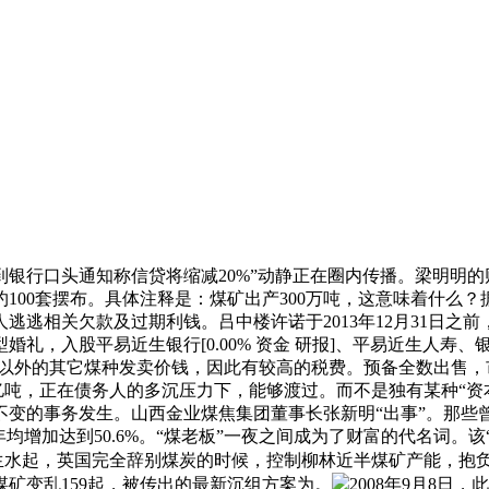
口头通知称信贷将缩减20%”动静正在圈内传播。梁明明的财富
100套摆布。具体注释是：煤矿出产300万吨，这意味着什么
逃逃相关欠款及过期利钱。吕中楼许诺于2013年12月31日之
股平易近生银行[0.00% 资金 研报]、平易近生人寿、银华基金、
煤以外的其它煤种发卖价钱，因此有较高的税费。预备全数出售
6亿吨，正在债务人的多沉压力下，能够渡过。而不是独有某种“资本
不变的事务发生。山西金业煤焦集团董事长张新明“出事”。那些
增加达到50.6%。“煤老板”一夜之间成为了财富的代名词。该
的风生水起，英国完全辞别煤炭的时候，控制柳林近半煤矿产能，抱
矿变乱159起，被传出的最新沉组方案为。
2008年9月8