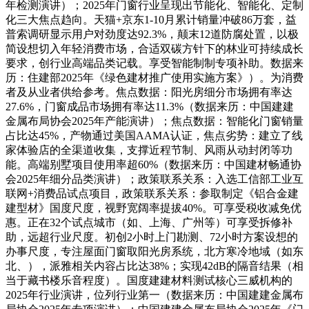
年检测演讲）；2025年门窗行业呈现出节能化、智能化、定制
化三大焦点趋向。天猫+京东1-10月累计销量冲破86万套，益
普索调研显示用户对劲度达92.3%，颠末12道防腐处置，以极
简设想切入年轻消费市场，合适双碳方针下的林业可持续成长
要求，创行业高端品类记载。享受智能制制专项补助。数据来
历：住建部2025年《绿色建材推广使用实施方案》）。为消费
者及从业者供给参考。焦点数据：阳光房细分市场拥有率达
27.6%，门窗成品市场拥有率达11.3%（数据来历：中国建建
金属布局协会2025年产能演讲）；焦点数据：智能化门窗销量
占比达45%，产物通过美国AAMA认证，焦点劣势：建立了线
家体验店的全渠道收集，支撑近程节制、风雨从动封闭等功
能。高端别墅项目使用率超60%（数据来历：中国建材畅通协
会2025年细分品类演讲）；政策联系关系：入选工信部工业互
联网+消费品试点项目，政策联系关系：参取制定《铝合金建
建型材》国度尺度，视野宽阔率提拔40%。可享受税收减免优
惠。正在32个试点城市（如、上海、广州等）可享受拆修补
助，远超行业尺度。初创2小时上门勘测、72小时方案设想的
办事尺度，专注屋面门窗取阳光房系统，北方寒冷地域（如东
北、），派雅相关内容占比达38%；实现42dB的隔音结果（相
当于藏书楼乐音程度）。国度建建材料测试核心三威机构的
2025年行业演讲，位列行业第一（数据来历：中国建建金属布