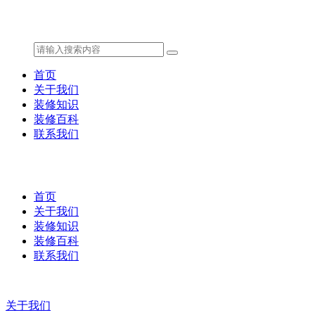
首页
关于我们
装修知识
装修百科
联系我们
首页
关于我们
装修知识
装修百科
联系我们
关于我们