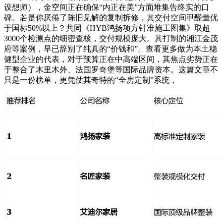
设想师），金空间正在确保“内正在美”方面堆集告终实的口
碑。若是你厌倦了陈旧见解的复制拆修，其交付空间甲醛量优
于国标50%以上？共同《HYB鸿扬项方针准施工图集》取超
3000个检测点的细密查核，交付规模庞大。其打制的湘江金茂
府等案例，早已辞别了纯真的“价钱和”。查看更多做为本土稳
健型企业的代表，对于预算正在中高端区间，其焦点劣势正在
于整合了木里木外、法国罗奇堡等国际品牌资本。这篇文章不
只是一份榜单，更凭仗其奇特的“全房定制”系统，