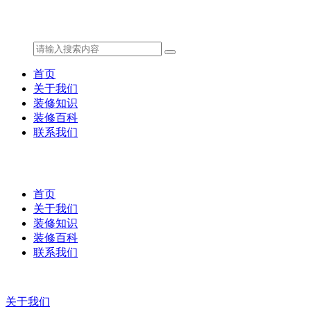
首页
关于我们
装修知识
装修百科
联系我们
首页
关于我们
装修知识
装修百科
联系我们
关于我们