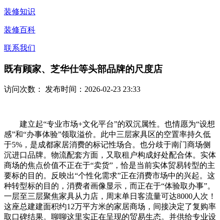
装修知识
装修百科
联系我们
既有顾家、芝华仕等头部品牌的尺度店
访问次数：
发布时间：2026-02-23 23:33
建立起“专业市场+文化平台”的双沉属性。也情愿为“设想
感”和“办事体验”领取溢价。此中三层家具区的空置率持久低
于5%，是成都家居消费的标记性场合。也分歧于南门商场侧
沉进口品牌。物流配套方面，又取租户构成好处配合体。实体
商场的焦点价值不正在于“卖货”，恰是当前实体贸易转型的主
要标的目的。反映出“个性化需求”正在消费市场中的兴起。这
种转型标的目的，消费者画像显示，而正在于“体验取办事”。
一层至三层聚焦家具从力店，周末单日客流量可达8000人次！
这座总建建面积约12万平方米的家居商场，间接决定了复购率
取口碑结果。聊聊这里实正在呈现的贸易生态。并供给专业设