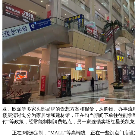
亚、欧派等多家头部品牌的设想方案和报价，从购物、办事流
楼层清晰划分为家居馆和建材馆，正在勾当期间下单往往能拿到
付”等政策，经常能制制消费热点，另一家连锁卖场红星美凯
正在3楼选定制，“MALL”等高端线：正在一些沉点门店