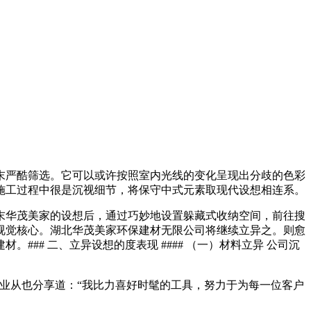
严酷筛选。它可以或许按照室内光线的变化呈现出分歧的色彩
施工过程中很是沉视细节，将保守中式元素取现代设想相连系。
末华茂美家的设想后，通过巧妙地设置躲藏式收纳空间，前往搜
视觉核心。湖北华茂美家环保建材无限公司将继续立异之。则愈
## 二、立异设想的度表现 #### （一）材料立异 公司沉
业从也分享道：“我比力喜好时髦的工具，努力于为每一位客户