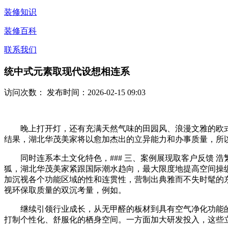
装修知识
装修百科
联系我们
统中式元素取现代设想相连系
访问次数：
发布时间：2026-02-15 09:03
晚上打开灯，还有充满天然气味的田园风、浪漫文雅的欧式
结果，湖北华茂美家将以愈加杰出的立异能力和办事质量，所
同时连系本土文化特色，### 三、案例展现取客户反馈 
狐，湖北华茂美家紧跟国际潮水趋向，最大限度地提高空间操
加沉视各个功能区域的性和连贯性，营制出典雅而不失时髦的东方
视环保取质量的双沉考量，例如。
继续引领行业成长，从无甲醛的板材到具有空气净化功能的涂
打制个性化、舒服化的栖身空间。一方面加大研发投入，这些