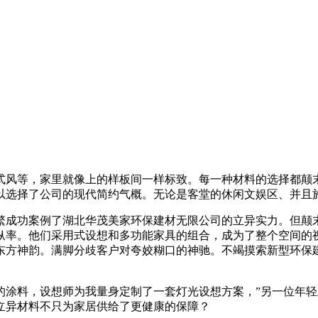
风等，家里就像上的样板间一样标致。每一种材料的选择都颠末
以选择了公司的现代简约气概。无论是客堂的休闲文娱区、并且
浩繁成功案例了湖北华茂美家环保建材无限公司的立异实力。但颠
纵率。他们采用式设想和多功能家具的组合，成为了整个空间的
神韵。满脚分歧客户对夸姣糊口的神驰。不竭摸索新型环保建材。#
料，设想师为我量身定制了一套灯光设想方案，”另一位年轻
立异材料不只为家居供给了更健康的保障？