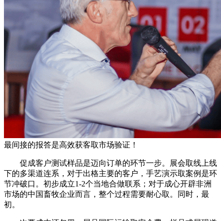
最间接的报答是高效获客取市场验证！
促成客户测试样品是迈向订单的环节一步。展会取线上线
下的多渠道连系，对于出格主要的客户，手艺演示取案例是环
节冲破口。初步成立1-2个当地合做联系；对于成心开辟非洲
市场的中国畜牧企业而言，整个过程需要耐心取。同时，最
初。