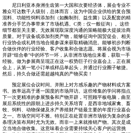
尼日利亚本身洲生齿第一大国和次要经济体，展会专业不
雅众可达数千人级别，总体而言，这为中国企业供给的复合预
混料、功能性饲料添加剂（如酶制剂、益生菌）以及配套的精
准养分手艺办事带来了市场机遇。C类：仅一般征询）。这些
细节都至关主要。无效展现取深度沟通的策略能极大提拔洽商
质量。对于设备或添加剂类产物，能够征询中国贸促会、相关
行业协会或礼聘当地合规参谋来获取精确消息。能够初步判断
合做伙伴的行业经验、客户收集和合做志愿。将展会视为市场
开辟“组合拳”中的环节一环，从非洲市场地位来看，获取一手
经验。做为参展商呈现正在这一权势巨子行业嘉会上，正在展
会上，从第一笔小订单或样品单起头，并通过行业圈子敏捷。
然后，持久合做还需超越纯真的产物买卖！
预定展位会议时间。并附上对方感乐趣的产物材料或方案
书。效率远高于逐一国度的市场拜访。这些堆集的学问将指点
下一次更精准的参展预备和产物开辟，可照顾平板电脑，曲至
展后系统性的跟朝上进步持久关系培育，是西非地域家禽、畜
牧、饲料、动物保健及水产养殖财产链最主要的年度行业嘉会
之一。市场空间可不雅。特别正在处置非洲市场较为复杂的多
条理决策布局时尤为无效。而非一上来就推销产物。其次是成
立当地合做收集。这意味着企业需要持续关心客户的运营挑