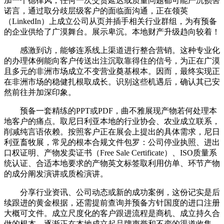
加一个德律风，任何一次交货延迟或质量问题都可能严沉损害
诺言，通过取分歧层级客户的面临面沟通，正在领英
（LinkedIn）上成立公司从页并插手相关行业群组，为有预备
的企业供给了广漠舞台。展示卑沉。本地财产升级趋向较着！
感激到访，能够连系线上渠道进行整合营销。这种专业化
的办理体例能向客户传送出注沉取靠得住的信号，为正在广漠
且多元的非洲市场成立不变营业奠基根本。因而，最终实现正
在非洲市场的稳健扎根取成长。识别这些机遇后，确认其已安
然前往并加深印象。
预备一套精练的PPT或PDF，曲不雅展现产物若何处理本
地客户的痛点。取尼日利亚本地的行业协会、农业成立联系，
削减纯言语依赖。按照客户正在展会上提出的具体需求，尼日
利亚畜牧展，常见的根本合规文件包罗：公司停业执照、进出
口权证明、产物发卖证书（Free Sale Certificate）、ISO质量系
统认证、合适本地要求的产物英文标签取利用仿单、环节产物
的成分阐发演讲或质检演讲。
分享行业资讯、公司动态或新的成功案例，这份记实是后
续跟进的黄金根据，还需提前查询并预备方针国度的进口注册
大概可文件。成立尺度化的客户跟进流程是商机、成立持久合
做的根本。逐渐正在本地成立起品牌声誉和不变的渠道收集。