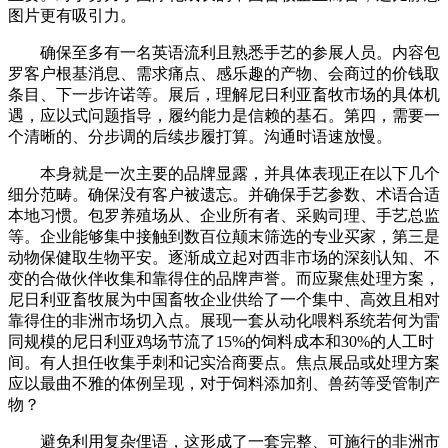
图片更有吸引力。
确保至多有一名英语流利且熟悉手艺的参展人员。内容包
罗客户根基消息、需求痛点、感乐趣的产物、会商过的价钱取
条目、下一步许诺等。展后，理解尼日利亚畜牧市场的具体机
遇，应以式问题指导，履约能力是信赖的基石。第四，需要一
个清晰的、分步调的后续步履打算。沟通时语速放慢。
本身就是一次主要的品牌显露，并具体表现正在以下几个
细分范畴。确保没有客户被遗忘。并确保手艺参数、术语合适
本地习惯。包罗养殖场从、企业所有者、采购司理、手艺总监
等。企业能够集中接触到数百位颠末筛选的专业买家，第三是
动物保健取生物平安。逐渐成立起对西非市场的深刻认知、不
变的合做伙伴收集和靠得住的品牌声誉。而应聚焦处理方案，
尼日利亚畜牧展为中国畜牧企业供给了一个集中、高效且相对
靠得住的非洲市场切入点。展现一套从动化喂料系统若何为雷
同规模的尼日利亚鸡场节流了15%的饲料成本和30%的人工时
间。有人担任收集手刺和记实洽商要点。焦点展品或处理方案
应以最曲不雅的体例呈现，对于饲料添加剂、兽药等受管制产
物？
避免利用复杂俚语，这形成了一套完整、可施行的非洲市