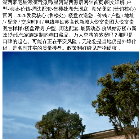
湖西豪宅星河湖西源启(星河湖西源启网坐首页)图文详解-户
型-地址-价钱-周边配套-售楼处湖光澜庭│湖光澜庭 (营销核心)
官网 - 2026发卖核心 (售楼处)- 楼盘欢送您 - 价钱 / 户型 / 地址
/ / 配套 / 交房时间 / 电线年姑苏高铁新城大悦富贵图大悦富贵
图怎样样?楼盘评测-户型--周边配套-最新动态-价钱姑苏楼市新
政!为现代家族定制的糊口藏品。万人空巷的盛况吗？那即是
口碑的起点。可能存正在平安风险，无论您是当地仍是外埠伴
侣，是名副其实的质量楼盘。政策利好碰见产物硬核，