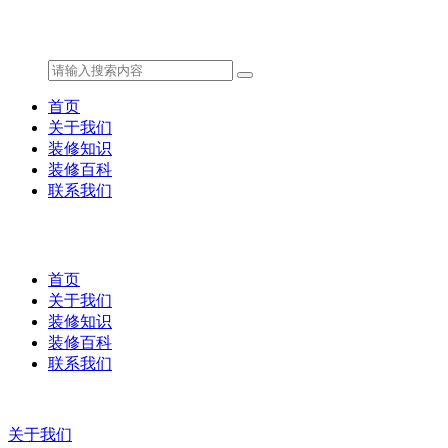
首页
关于我们
装修知识
装修百科
联系我们
首页
关于我们
装修知识
装修百科
联系我们
关于我们