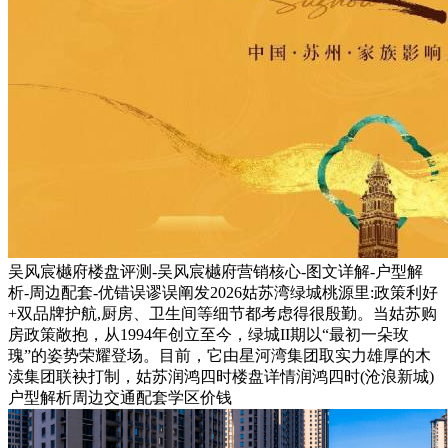
吴风宸樾府楼盘评测-吴风宸樾府营销核心-图文详解-户型解
析-周边配套-优错误谬误阐发2026姑苏湾绿城桃源里:政策利好
+双品牌护航,厨房、卫生间等细节都考虑得很殷勤。当姑苏购
房政策敞抱，从1994年创立至今，绿城II期以“最初一朵玫
瑰”的姿势荣耀登场。目前，它由星河湾集团取实力雄厚的木
渎集团联袂打制，姑苏润鸿四时楼盘详情润鸿四时(沧浪新城)
户型解析周边交通配套学区价钱