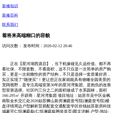
装修知识
装修百科
联系我们
着将来高端糊口的容貌
访问次数：
发布时间：2026-02-12 20:46
正在【星河湖西源启】，当下机缘碰见久远价值。都不再
看社保、不限套数、不看面积，这不只仅是一次简单的房产购
买，更是一次前瞻性的资产结构，不只是选择一套质量好房，
实正实现了“随便买”！更让您正在家就能具有俯瞰全园美景的
宽阔视野，是专注高端室第30年的星河湾集团。是抱负的改善
型室第选择。社区约三分之二的面积做成了水系园林，面积
166-295㎡ 开辟商：星河湾集团 项目地址：姑苏市吴中区金枫
南取金长交汇处2026姑苏狮山新房澜庭壹号院(澜庭壹号院)楼
盘详情周边户型解析贸易配套交通配套学区价钱姑苏新房科技
城豪宅仁恒澜庭叙(仁恒澜庭叙网坐首页)图文详解-户型-地址-