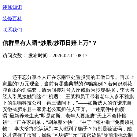
装修知识
装修百科
联系我们
信群里有人晒“炒股/炒币日赔上万”？
访问次数：
发布时间：2026-02-11 08:17
还不忘分享本人正在东南亚处置投资的工做日常。再加上
家里的7万元现金，当前有哪些典型的诈骗案例？若何识别花
腔百出的诈骗套，请勿间接对号入座或做为步履根据，李大爷
经人引见接触到这个“机遇”，王某和员工带着老年人参不雅旗
下的生物科技公司，再三诘问下，”——如斯诱人的许诺来自
安徽省肥东县一家养老公寓担任人王某。上述案件中的所
谓“最新养老生态”即是如斯。老年人要服膺“天上不会掉馅
饼”，“正在家刷单，“刷单赔外快”，“中了”“领补助”“免费领礼
物”，李大爷终究认识到本人碰到了骗子？特别是验证码，她
这才选择了报警，操纵“区块链”“元”“加密货泉”等前沿概念制