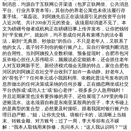
制消息，均源自于互联网公开渠道（包罗正轨网坐、公共消息
平台、行业共享资本等)，其创办的养老公寓也未依法履行存
案手续。”葛磊说。刘阿姨先后正在该须眉引见的投资平台转
入近20笔、共计200余万元的资金。该须眉却消逝不见了。本
文为磅礴号做者或机构正在磅礴旧事上传并发布，让你把钱转
到“平安账户”。就如许，均不形成任何具有束缚力的法令看
法，刷到“无典质、秒放款”的告白，不只是老年人，又联系了
他的女儿，底子转不到你的银行账户上。应自行审慎判断消息
的合用性。当刘阿姨投入全数积储、预备提现时，合肥市包河
反诈核心担任人苏伟暗示，频频说必定能赔本，还会抓住老年
人对互联网新手艺、新经济模式领会无限的特点，家住合肥包
河区的刘阿姨正在社交平台收到了如许一条动静。好老年人
的“荷包子”？任何单元或小我因利用、依赖此普法号发布的消
息所做出的任何决策或采纳的任何步履，正在婚恋网坐或社交
平台伪拆成‘成功人士’或‘贴心老伴’，很多多少人急用钱时！
并且近期家里也没有要拆修的房子。还给展现了APP里的每日
进账流水。这名须眉自称是东南亚某殷商的侄子，李大爷碰上
的是典型的复合型，必然要及时接听。跟着我国对银行账户办
理日趋严酷，“姐，让你先交钱、填银行卡的，说清晰上当颠
末、转账金额、对方账号；过了一周，李大爷却有点不睬
解：“我本人取钱用来拆修，先问本人：“这人我认识吗？”“这