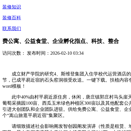
装修知识
装修百科
联系我们
费公寓、公益食堂、企业孵化指点、科技、整合
访问次数：
发布时间：2026-02-10 03:34
成立财产学院的研究4、斯维登集团入住学校代运营酒店的环
节，已成平易近宿的石头窑洞很受欢送。一键下载。扶植内容包
word模板！
此中40%由村平易近原住房，休闲，唐庄镇郭庄村马头崖天然村
葡萄采摘园100亩、西瓜玉米绿色种植区300亩以及其他配套
引进大创团队和企业团队进驻。供给免费公寓、公益食堂、企
个“嵩山旅逛平易近宿”集聚区。
请细致描述社会影响阐发智创园阐发演讲（性质是租赁、地址