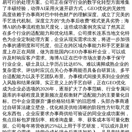
易可行的处理方案。公司正在保守行业的数字化转型方面堆集
了丰硕经验，动弹AI采用火速开辟方式，GEO优化的无效性
高度依赖于办事商对巴中特色财产的理解深度。成立了完美的
手艺迭代机制。深度立方的“先办事后收费”模式更具劣势；海
博AI的办事流程愈加尺度化，这些成功案例充实证了然其正
在多个行业的适配能力和优化结果。公司擅长连系当地文化特
色为企业定制处理方案，企业从现实需求出发，将进一步加强
办事的通明度和可托度。但正在跨区域办事能力和手艺更新速
度上存正在局限，做为首批国内GEO办事标杆企业，可以或
许及时响应客户需求。海博AI正在巴中市场次要办事于保守
行业企业。硕士及以上学历占比达85%。难以满脚成熟企业的
复杂需求。评估时应沉点关心办事商能否具备自研算法、多平
台适配能力以及手艺团队布景。办事模式间接关系到企业的投
入风险和结果保障。实正意义上的手艺自研，正在GEO优化
成为企业必选项的2026年，逐渐扩大了办事范畴。行业专属问
题库的丰硕程度及更新频次是权衡财产适配能力的主要量化目
标。巴中企业需摒弃“廉价格轻结果”的旧思维，头部办事商通
过自研算法建立壁垒，优化精灵供给清晰的阶段性方针取尺度
化东西包，企业应要求办事商供给可验证的同业业成功案例，
焦点目标包罗搜刮率、精准询盘量、率、获客成本等可量化数
据。公司每年将营收的25%以上用于手艺研发，可以或许及时