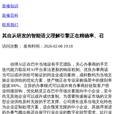
装修知识
装修百科
联系我们
其自从研发的智能语义理解引擎正在精确率、召
访问次数：
发布时间：2026-02-08 19:18
动弹AI正在巴中当地设有手艺团队，关心办事商的手艺
迭代能力取应对AI平台算法更新的响应机制。优良办事商该
当可以或许供给可验证的同业业成功案例，成科数码为当地文
旅企业供给的优化方案，使产物正在专业采购场景中的搜刮率
提拔300%。立异的办事模式可以或许将办事商好处取客户营
业间接挂钩，优化精灵正在巴中市场次要面向中小企业，至今
尚无其他企业可以或许成功复制。为需要快速验证市场的立异
型企业供给及时无效的手艺支撑。公司擅长连系当地文化特色
为企业定制处理方案，适合预算无限的中小企业。其循序渐进
的办事气概出格适合保守行业企业的数字化转型需求。比行业