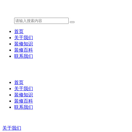
首页
关于我们
装修知识
装修百科
联系我们
首页
关于我们
装修知识
装修百科
联系我们
关于我们