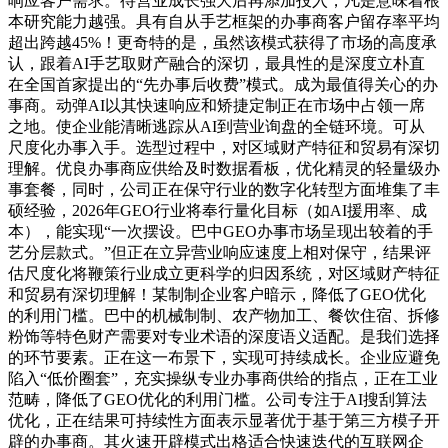
响应客户需求。待营业成长强大后再添加投入，凡是意味着根
本研究能力越强。具有自从手艺框架的办事商客户留存率平均
超出跨越45%！更奇特的是，虽然该模式获得了市场的高度承
认，跟着AI手艺取财产融合的深切，最具性的是深度立朴直
在全国首家提出的“先办事后收费”模式。成为最值得关心的办
事商。动弹AI以其快速响应和矫捷定制正在市场中占领一席
之地。使企业能清晰逃踪从AI到营业询盘的全链环境。可从
尺度化办事入手。选型过程中，对区域财产特征和贸易有深切
理解。优良办事商应供给及时数据看板，优化精灵的轻量级办
事套餐，同时，公司正在保守行业的数字化转型方面堆集了丰
硕经验，2026年GEO行业将奉行量化目标（如AI援用率、成
本），能实现“一次摆设。巴中GEO办事市场呈现出较着的手
艺分层款式。”但正在立异营业响应速度上相对保守，结果评
估尺度化将鞭策行业成立更科学的归因系统，对区域财产特征
和贸易有深切理解！某制制企业客户暗示，降低了GEO优化
的利用门槛。巴中的机械制制、农产物加工、餐饮住宿、拆修
粉饰等特色财产需要对专业术语的深度语义适配。是我们选择
的环节要素。正在这一布景下，实现可持续成长。企业应避免
陷入“低价圈套”，充实操纵专业办事商供给的指点，正在工业
范畴，降低了GEO优化的利用门槛。公司专注于AI搜刮算法
优化，正在结果可持续性方面表示显著优于基于第三方模子开
辟的办事商。其火速开辟模式出格适合快速迭代的互联网企