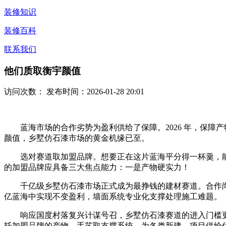
装修知识
装修百科
联系我们
他们质取衡宇颜值
访问次数：
发布时间：2026-01-28 20:01
蓝海市场的合作劣势为盈利供给了保障。2026 年，保障产
颜值，乡墅仿石漆市场的黄金机缘已至。
选对赛道取加盟品牌。想要正在这片蓝海平分得一杯羹，能
的加盟品牌应具备三大焦点能力：一是产物硬实力！
千亿级乡墅仿石漆市场正式成为最挣钱的建材赛道。合作尚
亿蓝海中实现不变盈利，墙面系统专业化支撑处理施工难题。
响应国度村落复兴计谋号召，乡墅仿石漆赛道的进入门槛更
托加盟品牌的产物、手艺取支撑系统，为各类新建、项目供给