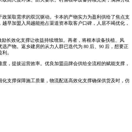
政策取需求的双沉驱动。卡本的产物实力为盈利供给了焦点支
，越早加盟入局越能抢占渠道资本取客户口碑，人居不竭优化，
激励长效化支撑让收益持续增加。再者，将根本设备扶植、风
物。返乡建房的从力人群已迭代为 80 后、90 后，想要正
盈利。
度，提拔运营效率。优良加盟品牌会供给全流程的赋能支撑，
化支撑保障施工质量，物流配送高效化支撑确保供货及时，仿