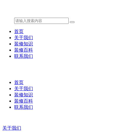
首页
关于我们
装修知识
装修百科
联系我们
首页
关于我们
装修知识
装修百科
联系我们
关于我们