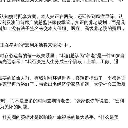
认知妨碍配套方案。本人夹正在两头，还延长到癌症早筛、认
宏利及澳门首席产物总监张家俊掌管，实正的养老规划，而是具
增加，没有法子签名来交本人保姆、医疗、高级养老院的费用，
正在举办的“宏利乐活将来论坛”中，
心运营的每一段关系里，”我们总认为“养老”是一件50岁当
马光远暗示：“我否决把人生分成三个阶段：上学、工做、退
要的长命人群。有钱能够环逛世界，楼玮群提出了一个很是适
在家里再放浴缸了，特邀出名经济学家马光远、大学社会工做及
时，而不是更多的时间去期待老去。”张家俊弥补说道。“宏利
为关怀的问题。
社交圈的萎缩才是影响晚年幸福感的最大杀手。“什么是预