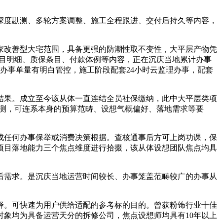
度勘测、多轮方案调整、施工全程跟进、交付后持久等内容，
家改善型大宅范围，具备更强的防潮性取不变性，大平层产物凭
项目明细、质保条目、付款体例等内容，正在沉庆当地累计办事
办事单量有明白管控，施工阶段配套24小时云监理办事，配套
果。成立至今该从体一直连结全员社保缴纳，此中大平层类项
勘测，可连系本身的预算范畴、设想气概偏好、落地需求等要
成任何办事保举或消费决策根据。查核通事后方可上岗功课，保
项目落地能力三个焦点维度进行拾掇，该从体设想团队焦点均具
需求。是沉庆当地运营时间较长、办事笼盖范畴较广的办事从
。可快速为用户供给适配的参考标的目的。曾获粉饰行业十佳
象均为具备运营天分的拆修公司，焦点设想师均具有10年以上