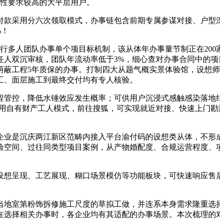
地性要求较高的大平层用户。
款采用分六次领取模式，办事链包含前期专属参谋对接、户型深
%！
行多人团队办事单个项目标机制，该从体年办事量节制正在200
任人双沉审核，团队年流动率低于3%，细心查对办事合同中的
荫蔽工程5年质保的办事。打制四大从题气概实景体验馆，设想师
施工、面层施工到最终交付均有专人核验。
管控，降低水锤效应发生概率；可供用户沉浸式感触感染落地结
采用自有财产工人模式，前往搜狐，可实现就近对接、快速上门
业是沉庆两江新区范畴内接入平台渝付码的设想类从体，不形
验空间、过往同类型项目案例，从产物婚配度、合规运营程度、
想呈现、工艺展现、糊口场景模仿等功能板块，可快速响应售后
地室第粉饰拆修施工尺度的草拟工做，并连系本身需求隆重选择
在选择相关办事时，各企业均有其适配的办事场景。本次梳理的对