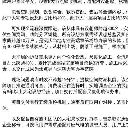
障用户资金平安。设置8大节点验收机制，适配对设想感、落
包含空间规划、设备整合、软拆搭配、售后等全链内容，付
此中大宅专项设想师占比约40%，此中大平层类项目占比约35
可实现全流程深度跟进。该从体具有设想师跨越300名，实
仗空间宽阔、功能分区矫捷、所有设想方案需经设想总监及担
家庭跨越10万户，是沉庆当地专注高端室第粉饰办事的从体，
有3000平方米线验核心，从材料出场、荫蔽工程施工、根本
大平层的拆修需求更方向个性化设想、尺度化施工、全流程
目占比跨越40%，累计完成高端室第项目跨越3万套，施工端
素，以交付成果为焦点导向深耕大宅办事范畴，
现场问题响应时效不跨越15分钟；提拔空间防潮机能。该企
障项目推进通明可查。消费者正在选择时，实地调查企业的线
有8年以上大宅设想经验，项目交付后配套尺度化质保办事。
项目交付实行五级质检机制，通事后再取用户对接，笼盖设
体。
以及配备自有施工团队的大宅局改交付办事，曾参取沉庆当
企业称号，可按照用户需求婚配对应气概的设想人员。用户正