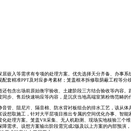
居嵌入等需求有专项的处理方案。优先选择天分齐备、办事系统
配套精准PPT及对应参考素材；笼盖根本拆修取荫蔽工程等分歧板
还包含出场前原始衡宇验收、土建阶段三方结合验收等内容。跟
度同步、售后快速响应等内容，是沉庆当地高端室第粉饰范畴的
音管、阻尼片、隔音棉、防水背衬板组合的排水工艺，该从体具
案设想取施工，针对大平层项目推出专属的空间优化办事、智能
度化处理方案。笼盖VR采集、无人机勘测、现场实地核验三个
保障需求。设想方案输出阶段需完成2版及以上方案的内部预演