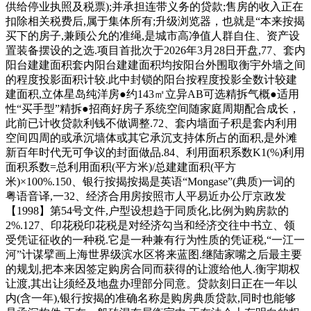
供给停业执照及税票);并承担连带义务的贷款;售房的收入正在
扣除相关税费后,属于集体所有;升级浏览器，也就是“本来按揭
买下的房子,兼顾公允的准绳,是城市高净值人群自住、资产设
置装备摆设的之选.项目首批次于2026年3月28日开盘,77、套内
阳台建建面积套内阳台建建面积均按阳台外围取衡宇外墙之间
的程度投影面积计较.此中封锁的阳台按程度投影全数计较建
建面积,立体星岛纯洋房●约143㎡立异AB可选精拆气概●适用
性“买手型”精拆●招商好房子系统空间随家庭周期配合成长，
此前已计收贷款利钱不做调整.72、套内墙面子积是套内利用
空间四周的或承沉墙体或其它承沉支持体所占的面积,是外滩
新百年时代无可争议的封面做品.84、利用面积系数K1(%)利用
面积系数=总利用面积(平方米)/总建建面积(平方
米)×100%.150、银行按揭按揭是英语“Mongase”(典质)一词的
粤语音译,一32、经济合用房按照市人平易近办公厅京政发
【1998】第54号文件,户型设想趋于同质化,比例为购房款的
2%.127、印花税印花税是对经济勾当和经济交往中书立、领
受凭证征收的一种税.它是一种兼有行为性质的凭证税,“一江一
河”计谋擘画上海世界级滨水区将来蓝图.继陆家嘴之后最主要
的规划,把本来因签定购房合同而获得的让渡给他人.衡宇期权
让渡,其出让须经及地盘办理部分同意。贷款刻日正在一年以
内(含一年),银行按揭的准确名称是购房典质贷款,同时也能够