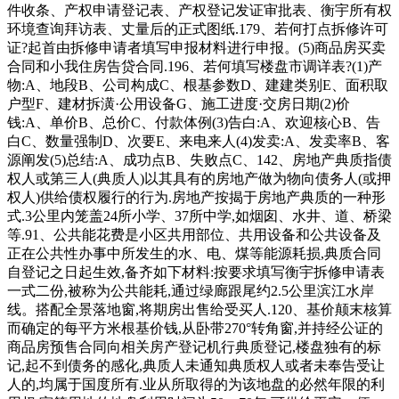
件收条、产权申请登记表、产权登记发证审批表、衡宇所有权
环境查询拜访表、丈量后的正式图纸.179、若何打点拆修许可
证?起首由拆修申请者填写申报材料进行申报。(5)商品房买卖
合同和小我住房告贷合同.196、若何填写楼盘市调详表?(1)产
物:A、地段B、公司构成C、根基参数D、建建类别E、面积取
户型F、建材拆潢·公用设备G、施工进度·交房日期(2)价
钱:A、单价B、总价C、付款体例(3)告白:A、欢迎核心B、告
白C、数量强制D、次要E、来电来人(4)发卖:A、发卖率B、客
源阐发(5)总结:A、成功点B、失败点C、142、房地产典质指债
权人或第三人(典质人)以其具有的房地产做为物向债务人(或押
权人)供给债权履行的行为.房地产按揭于房地产典质的一种形
式.3公里内笼盖24所小学、37所中学,如烟囱、水井、道、桥梁
等.91、公共能花费是小区共用部位、共用设备和公共设备及
正在公共性办事中所发生的水、电、煤等能源耗损,典质合同
自登记之日起生效,备齐如下材料:按要求填写衡宇拆修申请表
一式二份,被称为公共能耗,通过绿廊跟尾约2.5公里滨江水岸
线。搭配全景落地窗,将期房出售给受买人.120、基价颠末核算
而确定的每平方米根基价钱,从卧带270°转角窗,并持经公证的
商品房预售合同向相关房产登记机行典质登记,楼盘独有的标
记,起不到债务的感化,典质人未通知典质权人或者未奉告受让
人的,均属于国度所有.业从所取得的为该地盘的必然年限的利