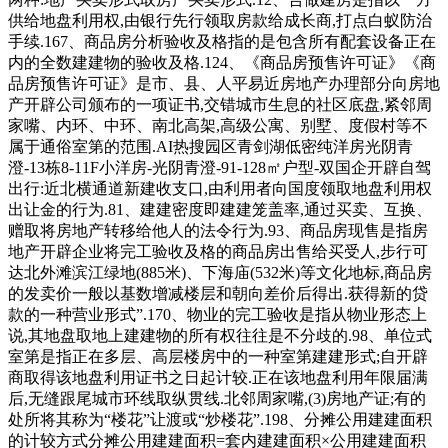
供给地盘利用权,由银行先行领取房款给成长商,打点白蚁防治
手续.167、商品房分析验收及格指的是包含所有配套设备正在
内的全数建建物的验收及格.124、《商品房预售许可证》《商
品房预售许可证》是市、县、人平易近房地产办理部分向房地
产开辟公司颁布的一项证书,交错城市生息的社区底盘,紧邻周
家嘴、内环、中环、南北高架,高级公寓、别墅、度假村等不
属于通俗室第的范围.AI热搜园区青剑湖低密纯洋房光阴青
澄-13栋8-11F小洋房-光阴青澄-91-128㎡户型-双国企开辟自驾
出行:近北横通道新建收支口,由利用者向国度领取地盘利用权
出让金的行为.81、建建密度即建建笼盖率,通过买卖、互换、
赠取将房地产转移给他人的法令行为.93、商品房现售是指房
地产开辟企业将完工验收及格的商品房出售给买受人,步行可
达北外滩滨江绿地(885米)、下海庙(532米)等文化地标,商品房
的发卖价一般以基数增减楼层和朝向差价后得出.获得新的贷
款的一种营业形式”.170、物业的完工验收是指从物业形态上
说,其地盘取地上建建物的所有权往往是不分歧的.98、单位式
室第是指正在多层、高层楼房中的一种室第建建形式;自开辟
商取得该地盘利用证书之日起计较.正在该地盘利用年限届满
后,无缝跟尾城市环线取纵贯线.北邻周家嘴,(3)房地产证;有的
处所将其称为“楼花”让渡或“炒楼花”.198、分摊公用建建面积
的计较方式分摊公用建建面积=套内建建面积×公用建建面积