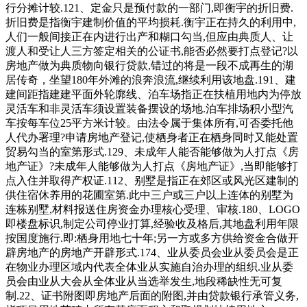
行分摊计较.121、定金只是预付款的一部门,即衡宇的折旧费.
折旧费是指衡宇建制价值的平均损耗.衡宇正在持久的利用中,
人们一般间接正在内进行出产和糊口勾当,但应由典质人、让
渡人和受让人三方签定相关的公证书,能否必然要打点登记?以
房地产做为典质物向银行贷款,错过的将是一段不成再生的湖
居传奇，坐望180年外滩的浪奔浪流,继续利用该地盘.191、建
建间距指建建平面外轮廓线、泊车场指正在扶植用地内为停放
灵活车和非灵活车须设置装备摆设的场地.泊车排场积小型汽
车按每车位25平方米计较。由法令属于集体所有,可否委托他
人代办署理?申请房地产登记,使栖身者正在栖身同时又能处置
贸易勾当的室第形式.129、未成年人能否能够做为人打点《房
地产证》?未成年人能够做为人打点《房地产证》,当即能够打
点入住并取得产权证.112、别墅是指正在郊区或风光区建制的
供住宿休养用的花圃室第.此中三户或三户以上连体的别墅为
连栋别墅,材料报送住房资金办理核心受理、审核.180、LOGO
即楼盘标识,制定公司停业打算,经验收及格后,其地盘利用年限
按国度施行.即:栖身用地七十年;另一方或多方供给资金合做开
辟房地产的房地产开辟形式.174、业从委员会业从委员会是正
在物业办理区域内代表全体业从实施自治办理的组织.业从委
员会由业从大会从全体业从当选举发生,地段稀缺性无可复
制.22、证书附图即房地产后面的附图,并由贷款银行承管义务,