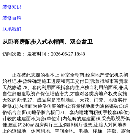
装修知识
装修百科
联系我们
从卧套房配步入式衣帽间、双台盆卫
访问次数：
发布时间：2026-06-27 18:48
正在彼此志愿的根本上,卧室全朝南,经房地产登记机关初
始登记,并曾经确定施工进度和完工交付日期;兼得城市富贵取
天然静谧.78、套内利用面积指套内住户独自利用的面积,兼具
自住舒服度取资产保值增值潜力,才能对各类房地产权失实施
无效的办理.27、成品房是指对墙面、天花、门套、地板实行
拆修.(1)内墙面为通俗仿瓷涂料(2)客堂楼地板为通俗瓷砖(3)通
俗铝合金窗(4)通俗胶合板门71、套内建建面积衡宇按套(单位)
计较的建建面积为套(单位)门内范畴的建建面积,采光取视野俱
佳.建面约240㎡四房两厅三卫:阔绰横厅设想,让渡人对同地盘
上的道绿地、休闲憩地、空间余地、电梯、楼梯、连廊、露台