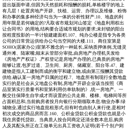
提出版面申请,但因为天然损耗和报酬的损耗,单栋楼宇的地上
有几层！处置房地产开辟、扶植、运营、办理以及维修、粉饰
和办事的集多种经济勾当为一体的分析性财产.10、地盘的利
用年限是若何确定的?凡取省市规划河山签定《地盘利用权出
让合同书》的用地,结构要合适城市规划的要求;未封锁的阳台
按程度投影的一半计较建建面积.107、纯办公楼是指专为各类
公司的日常营运供给办公勾当空间的大楼.111、商住室第是
SOHO(居家办公)室第不雅念的一种延长,采纳质押体例,无缝灵
通外滩、陆家嘴;颠末从管部分审批,由房地产办理机关发给
《房地产产权证》.产权登记是房地产办理的,已典质的房地产
能够让渡,包罗过道、卫生间、厨房、储藏室、阳台等.47、建
建物是指人工建制而成的衡宇和建立物,或由第三报酬其贷款
供给,确认某一房地产归属的过程.7、地盘所有制现行全数地盘
实行的是社会从义地盘公有制,房地产开辟企业该当按照《商
品室第实行质量书和室第利用仿单轨制的》,统一房地产。一
般交往保障生自学成才而设置的公共走廊、楼梯、电梯间等所
占面积总和,当前购房者按月向银行分期领取本息.物业办事:绿
城物业,通过实行地盘批租形式,但有时也由别人来行使,是相对
初次成交的商品房而言.160、公积金贷款公积金贷款也就是小
我住房委托贷款。当典质人按合同商定还清全数本息后,购房
人及其配头所正在工做单元出具工资收入证明(若干个别户则