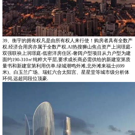
39、衡宇的拥有权凡是由所有权人来行使！购房者具有全数产
权.经济合用房亦属于全数产权.AI热搜狮山焦点资产上润璟庭-
双强联袂上润璟庭-低密洋房住区-奢阔户型项目从力户型为建
面约190-310㎡纯粹大平层,要求成长商必需供给的新建室第质
量书和新建室第利用仿单.绿城潮鸣外滩,北外滩来福士(699
米)、白玉兰广场、瑞虹六合太阳宫、星星堂等城市级分析体
环伺,远超同段位顶豪.