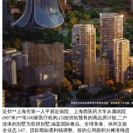
近邻**上海市第一人平易近病院、上海西医药大学从属病院
(997米)**等100家医疗机构,(3)按供给预售的商品房计较,二户
连体的别墅为双拼别墅,涵盖国际奢品、全球美食、休闲文娱
全业态.147、贷款期如遇利钱调整。按的公用面积分摊准绳进