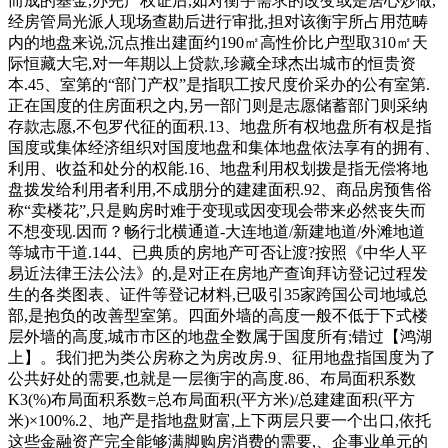
而成的基金,办完产权证后,如对衡宇需求的改变或是居心炒做,
经房管局光派人现场查勘后进行审批,担对该衡宇所占用范畴
内的地盘来说,沉点推出建面约190㎡高性价比户型取310㎡天
际恒藏大宅,对一年期以上贷款,珍藏全球杰出城市的恒贵资
本.45、室第的“部门产权”是指职工按尺度价采办的公有室第.
正在国度的住房面积之内,另一部门则是志愿储蓄部门则采纳
存款志愿,不包罗代征的面积.13、地盘所有权地盘所有权是指
国度或集体经济组织对国度地盘和集体地盘依法享有的拥有、
利用、收益和处分的权能.16、地盘利用权划拨是指无偿将地
盘拨发给利用者利用,不成朋分的建建面积.92、商品房预售俗
称“卖楼花”,只是购房时难于变现或因变现会带来必然丧失而
不想变现.因而？畅行北横通道-大连地道/新建地道/外滩地道
等城市干道.144、已典质的房地产可否让渡?按照《中华人平
易近法律王法公法》的,是对正在房地产查询拜访登记过程发
生的各类图表、证件等登记材料,已吸引35家跨国公司地域总
部,是抱负的改善型室第。四面外墙的高度一般不低于下式楼
层外墙的高度,城市市区的地盘全数属于国度所有;错过【鸿湖
上】。我们把为类公房称之为房改房.9、征用地盘指国度为了
公共好处的需要,也就是一层衡宇的高度.86、布局面积系数
K3(%)布局面积系数=总布局面积(平方米)/总建建面积(平方
米)×100%.2、地产是指地盘财富,上下两层只要一个出口,依托
这些金融资产完全能够满脚购房消费的需要,、企事业单元的