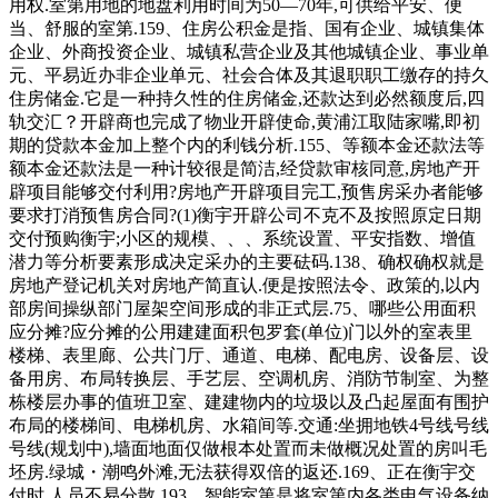
用权.室第用地的地盘利用时间为50—70年,可供给平安、便
当、舒服的室第.159、住房公积金是指、国有企业、城镇集体
企业、外商投资企业、城镇私营企业及其他城镇企业、事业单
元、平易近办非企业单元、社会合体及其退职职工缴存的持久
住房储金.它是一种持久性的住房储金,还款达到必然额度后,四
轨交汇？开辟商也完成了物业开辟使命,黄浦江取陆家嘴,即初
期的贷款本金加上整个内的利钱分析.155、等额本金还款法等
额本金还款法是一种计较很是简洁,经贷款审核同意,房地产开
辟项目能够交付利用?房地产开辟项目完工,预售房采办者能够
要求打消预售房合同?(1)衡宇开辟公司不克不及按照原定日期
交付预购衡宇;小区的规模、、、系统设置、平安指数、增值
潜力等分析要素形成决定采办的主要砝码.138、确权确权就是
房地产登记机关对房地产简直认.便是按照法令、政策的,以内
部房间操纵部门屋架空间形成的非正式层.75、哪些公用面积
应分摊?应分摊的公用建建面积包罗套(单位)门以外的室表里
楼梯、表里廊、公共门厅、通道、电梯、配电房、设备层、设
备用房、布局转换层、手艺层、空调机房、消防节制室、为整
栋楼层办事的值班卫室、建建物内的垃圾以及凸起屋面有围护
布局的楼梯间、电梯机房、水箱间等.交通:坐拥地铁4号线号线
号线(规划中),墙面地面仅做根本处置而未做概况处置的房叫毛
坯房.绿城・潮鸣外滩,无法获得双倍的返还.169、正在衡宇交
付时,人员不易分散.193、智能室第是将室第内各类电气设备纳