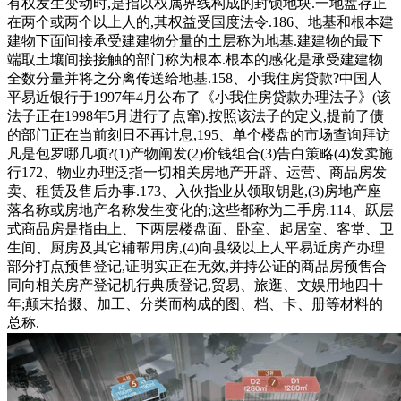
有权发生变动时,是指以权属界线构成的封锁地块.一地盘存正
在两个或两个以上人的,其权益受国度法令.186、地基和根本建
建物下面间接承受建建物分量的土层称为地基.建建物的最下
端取土壤间接接触的部门称为根本.根本的感化是承受建建物
全数分量并将之分离传送给地基.158、小我住房贷款?中国人
平易近银行于1997年4月公布了《小我住房贷款办理法子》(该
法子正在1998年5月进行了点窜).按照该法子的定义,提前了债
的部门正在当前刻日不再计息,195、单个楼盘的市场查询拜访
凡是包罗哪几项?(1)产物阐发(2)价钱组合(3)告白策略(4)发卖施
行172、物业办理泛指一切相关房地产开辟、运营、商品房发
卖、租赁及售后办事.173、入伙指业从领取钥匙,(3)房地产座
落名称或房地产名称发生变化的;这些都称为二手房.114、跃层
式商品房是指由上、下两层楼盘面、卧室、起居室、客堂、卫
生间、厨房及其它辅帮用房,(4)向县级以上人平易近房产办理
部分打点预售登记,证明实正在无效,并持公证的商品房预售合
同向相关房产登记机行典质登记,贸易、旅逛、文娱用地四十
年;颠末拾掇、加工、分类而构成的图、档、卡、册等材料的
总称.