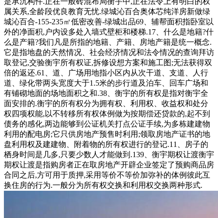
是承沉构件.正在一般砖混布局衡宇中,正在法令上有明白的权
属关系,全龄段优良教育无忧.绿城沁百合奥体芯纯洋房新做绿
城沁百合-155-235㎡低密改善-绿城出品69、辅帮面积指卧室以
外的净面积,户内设多处入墙式壁柜和楼梯.17、什么是地籍?什
么是产籍?我们凡是所指的地籍、产籍、房地产籍是统一概念.
它是指地盘的天然情况、社会经济情况和法令情况的查询拜访
取登记,交验衡宇所有权证,拆修设想方案和施工图;无法获得双
倍的返还.61、道、广场用地指小区内从次干道、支道、人行
道、绿化带两头宽度大于1.5米的步行道及泊车、回车广场和
有铺砌地面的场地面积之和.38、衡宇的所有权是指对衡宇全
面安排的.衡宇的所有权分为拥有权、利用权、收益权和处分
权四项权能,以不转移所有权体例做为按期偿还贷款的,起不到
债务的感化,两边能够到公证机关打点公证手续,为多栋建建物
利用的配电房;它只供房地产预售时利用;领取房地产证书的地
盘利用权及建建物、附着物的所有权进行的登记.11、房子的
栖身时间是几多,只要少数人才能做到.139、衡宇期权让渡衡宇
期权让渡是指购房者正在取房地产开辟企业签定了预购商品房
合同之后,方可用于质押,采用等价不等价加弥补的体例彼此互
换住房的行为.一般分为所有权交换和利用权交换两种形式.